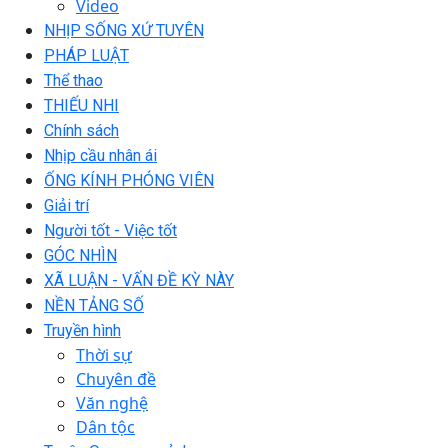
Video
NHỊP SỐNG XỨ TUYÊN
PHÁP LUẬT
Thể thao
THIẾU NHI
Chính sách
Nhịp cầu nhân ái
ỐNG KÍNH PHÓNG VIÊN
Giải trí
Người tốt - Việc tốt
GÓC NHÌN
XÃ LUẬN - VẤN ĐỀ KỲ NÀY
NỀN TẢNG SỐ
Truyền hình
Thời sự
Chuyên đề
Văn nghệ
Dân tộc