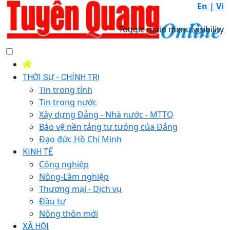
En |
Vi
Toggle main menu visibility
THỜI SỰ - CHÍNH TRỊ
Tin trong tỉnh
Tin trong nước
Xây dựng Đảng - Nhà nước - MTTQ
Bảo vệ nền tảng tư tưởng của Đảng
Đạo đức Hồ Chí Minh
KINH TẾ
Công nghiệp
Nông-Lâm nghiệp
Thương mại - Dịch vụ
Đầu tư
Nông thôn mới
XÃ HỘI