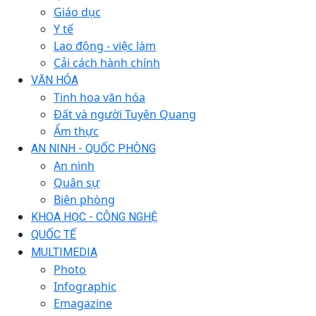
Giáo dục
Y tế
Lao động - việc làm
Cải cách hành chính
VĂN HÓA
Tinh hoa văn hóa
Đất và người Tuyên Quang
Ẩm thực
AN NINH - QUỐC PHÒNG
An ninh
Quân sự
Biên phòng
KHOA HỌC - CÔNG NGHỆ
QUỐC TẾ
MULTIMEDIA
Photo
Infographic
Emagazine