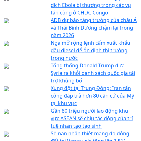
dịch Ebola bị thương trong các vụ
tấn công ở CHDC Congo
ADB dự báo tăng trưởng của châu Á
và Thái Bình Dương chậm lại trong
năm 2026
Nga mở rộng lệnh cấm xuất khẩu
dầu diesel để ổn định thị trường
trong nước
Tổng thống Donald Trump đưa
Syria ra khỏi danh sách quốc gia tài
trợ khủng bố
Xung đột tại Trung Đông: Iran tấn
công đáp trả hơn 80 căn cứ của Mỹ
tại khu vực
Gần 80 triệu người lao động khu
vực ASEAN sẽ chịu tác động của trí
tuệ nhân tạo tạo sinh
Số nạn nhân thiệt mạng do động
đất tại Venezuela tăng lên 3.811