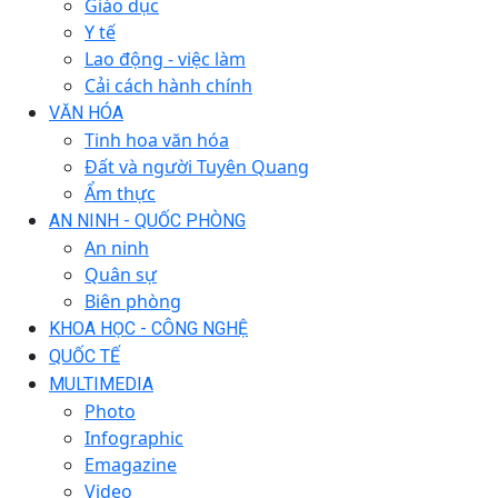
Giáo dục
Y tế
Lao động - việc làm
Cải cách hành chính
VĂN HÓA
Tinh hoa văn hóa
Đất và người Tuyên Quang
Ẩm thực
AN NINH - QUỐC PHÒNG
An ninh
Quân sự
Biên phòng
KHOA HỌC - CÔNG NGHỆ
QUỐC TẾ
MULTIMEDIA
Photo
Infographic
Emagazine
Video