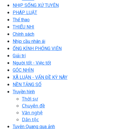
NHỊP SỐNG XỨ TUYÊN
PHÁP LUẬT
Thể thao
THIẾU NHI
Chính sách
Nhịp cầu nhân ái
ỐNG KÍNH PHÓNG VIÊN
Giải trí
Người tốt - Việc tốt
GÓC NHÌN
XÃ LUẬN - VẤN ĐỀ KỲ NÀY
NỀN TẢNG SỐ
Truyền hình
Thời sự
Chuyên đề
Văn nghệ
Dân tộc
Tuyên Quang qua ảnh