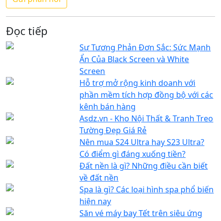
Đọc tiếp
Sự Tương Phản Đơn Sắc: Sức Mạnh
Ẩn Của Black Screen và White
Screen
Hỗ trợ mở rộng kinh doanh với
phần mềm tích hợp đồng bộ với các
kênh bán hàng
Asdz.vn - Kho Nội Thất & Tranh Treo
Tường Đẹp Giá Rẻ
Nên mua S24 Ultra hay S23 Ultra?
Có điểm gì đáng xuống tiền?
Đất nền là gì? Những điều cần biết
về đất nền
Spa là gì? Các loại hình spa phổ biến
hiện nay
Săn vé máy bay Tết trên siêu ứng