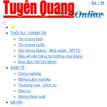
En |
Vi
Toggle main menu visibility
THỜI SỰ - CHÍNH TRỊ
Tin trong tỉnh
Tin trong nước
Xây dựng Đảng - Nhà nước - MTTQ
Bảo vệ nền tảng tư tưởng của Đảng
Đạo đức Hồ Chí Minh
KINH TẾ
Công nghiệp
Nông-Lâm nghiệp
Thương mại - Dịch vụ
Đầu tư
Nông thôn mới
XÃ HỘI