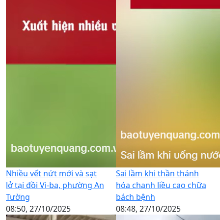
Nhiều vết nứt mới và sạt
Sai lầm khi thần thánh
lở tại đồi Vi-ba, phường An
hóa chanh liều cao chữa
Tường
bách bệnh
08:50, 27/10/2025
08:48, 27/10/2025