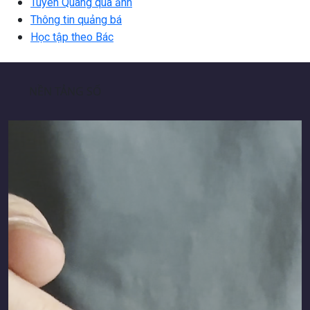
Tuyên Quang qua ảnh
Thông tin quảng bá
Học tập theo Bác
NỀN TẢNG SỐ