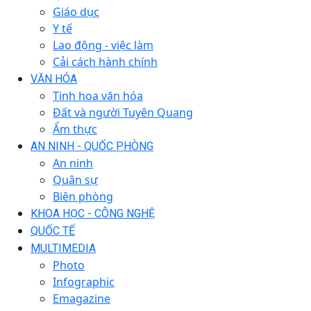
Giáo dục
Y tế
Lao động - việc làm
Cải cách hành chính
VĂN HÓA
Tinh hoa văn hóa
Đất và người Tuyên Quang
Ẩm thực
AN NINH - QUỐC PHÒNG
An ninh
Quân sự
Biên phòng
KHOA HỌC - CÔNG NGHỆ
QUỐC TẾ
MULTIMEDIA
Photo
Infographic
Emagazine