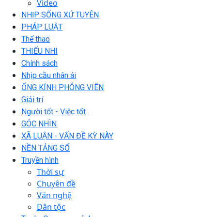
Video
NHỊP SỐNG XỨ TUYÊN
PHÁP LUẬT
Thể thao
THIẾU NHI
Chính sách
Nhịp cầu nhân ái
ỐNG KÍNH PHÓNG VIÊN
Giải trí
Người tốt - Việc tốt
GÓC NHÌN
XÃ LUẬN - VẤN ĐỀ KỲ NÀY
NỀN TẢNG SỐ
Truyền hình
Thời sự
Chuyên đề
Văn nghệ
Dân tộc