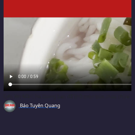
Đến Xín Mần, Hà Giang bạn đã thử món bún chua chưa?
Báo Tuyên Quang