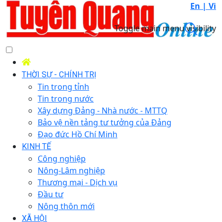
En |
Vi
Toggle main menu visibility
THỜI SỰ - CHÍNH TRỊ
Tin trong tỉnh
Tin trong nước
Xây dựng Đảng - Nhà nước - MTTQ
Bảo vệ nền tảng tư tưởng của Đảng
Đạo đức Hồ Chí Minh
KINH TẾ
Công nghiệp
Nông-Lâm nghiệp
Thương mại - Dịch vụ
Đầu tư
Nông thôn mới
XÃ HỘI