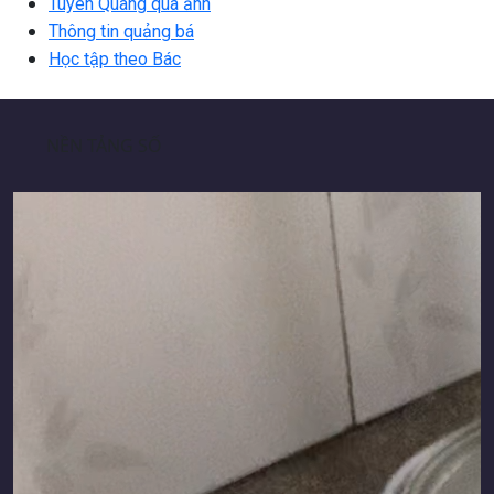
Tuyên Quang qua ảnh
Thông tin quảng bá
Học tập theo Bác
NỀN TẢNG SỐ