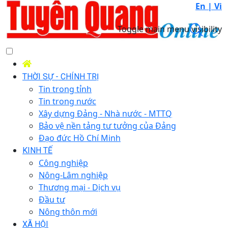
En |
Vi
Toggle main menu visibility
THỜI SỰ - CHÍNH TRỊ
Tin trong tỉnh
Tin trong nước
Xây dựng Đảng - Nhà nước - MTTQ
Bảo vệ nền tảng tư tưởng của Đảng
Đạo đức Hồ Chí Minh
KINH TẾ
Công nghiệp
Nông-Lâm nghiệp
Thương mại - Dịch vụ
Đầu tư
Nông thôn mới
XÃ HỘI