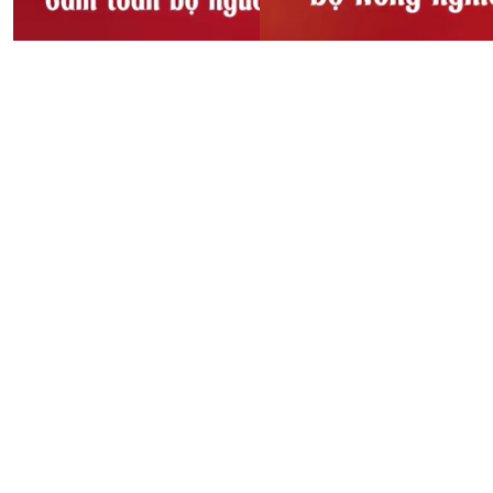
Sầu riêng bị dừng xét
Thông báo!!! Cấm toàn bộ
nghiệm, Bộ Nông Nghiệp
người và phương tiện lưu
và Môi trường chỉ đạo
thông qua cầu Sông Lô, xã
khẩn
Đoan Hùng
08:52, 27/10/2025
08:53, 27/10/2025