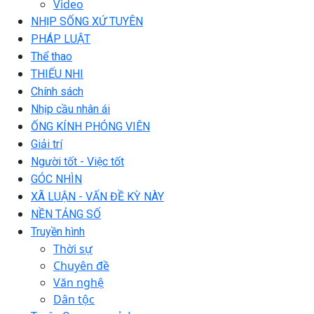
Video
NHỊP SỐNG XỨ TUYÊN
PHÁP LUẬT
Thể thao
THIẾU NHI
Chính sách
Nhịp cầu nhân ái
ỐNG KÍNH PHÓNG VIÊN
Giải trí
Người tốt - Việc tốt
GÓC NHÌN
XÃ LUẬN - VẤN ĐỀ KỲ NÀY
NỀN TẢNG SỐ
Truyền hình
Thời sự
Chuyên đề
Văn nghệ
Dân tộc