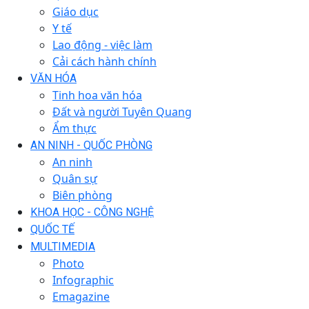
Giáo dục
Y tế
Lao động - việc làm
Cải cách hành chính
VĂN HÓA
Tinh hoa văn hóa
Đất và người Tuyên Quang
Ẩm thực
AN NINH - QUỐC PHÒNG
An ninh
Quân sự
Biên phòng
KHOA HỌC - CÔNG NGHỆ
QUỐC TẾ
MULTIMEDIA
Photo
Infographic
Emagazine