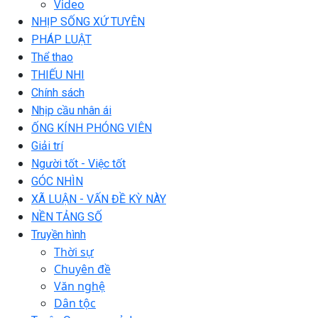
Video
NHỊP SỐNG XỨ TUYÊN
PHÁP LUẬT
Thể thao
THIẾU NHI
Chính sách
Nhịp cầu nhân ái
ỐNG KÍNH PHÓNG VIÊN
Giải trí
Người tốt - Việc tốt
GÓC NHÌN
XÃ LUẬN - VẤN ĐỀ KỲ NÀY
NỀN TẢNG SỐ
Truyền hình
Thời sự
Chuyên đề
Văn nghệ
Dân tộc