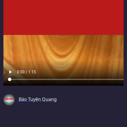
Phở đỏ “treo gió” Xín Mần có gì đặc biệt?
Báo Tuyên Quang