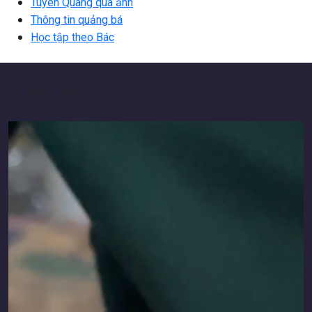
Tuyên Quang qua ảnh
Thông tin quảng bá
Học tập theo Bác
NỀN TẢNG SỐ