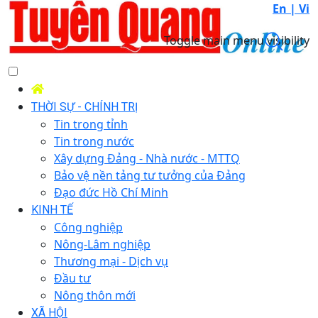
En |
Vi
Toggle main menu visibility
THỜI SỰ - CHÍNH TRỊ
Tin trong tỉnh
Tin trong nước
Xây dựng Đảng - Nhà nước - MTTQ
Bảo vệ nền tảng tư tưởng của Đảng
Đạo đức Hồ Chí Minh
KINH TẾ
Công nghiệp
Nông-Lâm nghiệp
Thương mại - Dịch vụ
Đầu tư
Nông thôn mới
XÃ HỘI