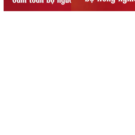
Sầu riêng bị dừng xét
Thông báo!!! Cấm toàn bộ
nghiệm, Bộ Nông Nghiệp
người và phương tiện lưu
và Môi trường chỉ đạo
thông qua cầu Sông Lô, xã
khẩn
Đoan Hùng
08:52, 27/10/2025
08:53, 27/10/2025