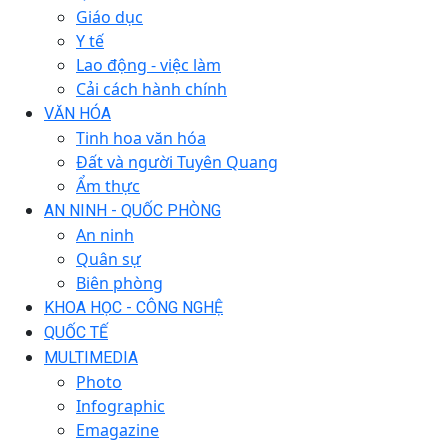
Giáo dục
Y tế
Lao động - việc làm
Cải cách hành chính
VĂN HÓA
Tinh hoa văn hóa
Đất và người Tuyên Quang
Ẩm thực
AN NINH - QUỐC PHÒNG
An ninh
Quân sự
Biên phòng
KHOA HỌC - CÔNG NGHỆ
QUỐC TẾ
MULTIMEDIA
Photo
Infographic
Emagazine