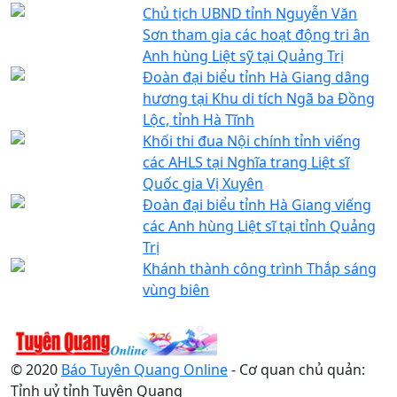
Chủ tịch UBND tỉnh Nguyễn Văn
Sơn tham gia các hoạt động tri ân
Anh hùng Liệt sỹ tại Quảng Trị
Đoàn đại biểu tỉnh Hà Giang dâng
hương tại Khu di tích Ngã ba Đồng
Lộc, tỉnh Hà Tĩnh
Khối thi đua Nội chính tỉnh viếng
các AHLS tại Nghĩa trang Liệt sĩ
Quốc gia Vị Xuyên
Đoàn đại biểu tỉnh Hà Giang viếng
các Anh hùng Liệt sĩ tại tỉnh Quảng
Trị
Khánh thành công trình Thắp sáng
vùng biên
© 2020
Báo Tuyên Quang Online
- Cơ quan chủ quản:
Tỉnh uỷ tỉnh Tuyên Quang