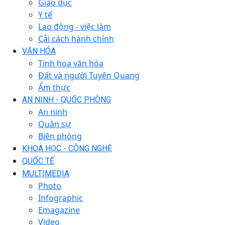
Giáo dục
Y tế
Lao động - việc làm
Cải cách hành chính
VĂN HÓA
Tinh hoa văn hóa
Đất và người Tuyên Quang
Ẩm thực
AN NINH - QUỐC PHÒNG
An ninh
Quân sự
Biên phòng
KHOA HỌC - CÔNG NGHỆ
QUỐC TẾ
MULTIMEDIA
Photo
Infographic
Emagazine
Video