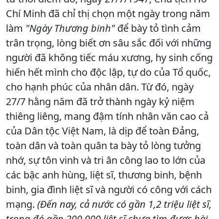
Chí Minh đã chỉ thị chọn một ngày trong năm
làm
"Ngày Thương binh"
để bày tỏ tình cảm
trân trọng, lòng biết ơn sâu sắc đối với những
người đã không tiếc máu xương, hy sinh cống
hiến hết mình cho độc lập, tự do của Tổ quốc,
cho hạnh phúc của nhân dân. Từ đó, ngày
27/7 hằng năm đã trở thành ngày kỷ niệm
thiêng liêng, mang đậm tính nhân văn cao cả
của Dân tộc Việt Nam, là dịp để toàn Đảng,
toàn dân và toàn quân ta bày tỏ lòng tưởng
nhớ, sự tôn vinh và tri ân công lao to lớn của
các bậc anh hùng, liệt sĩ, thương binh, bệnh
binh, gia đình liệt sĩ và người có công với cách
mạng.
(Đến nay, cả nước có gần 1,2 triệu liệt sĩ,
trong đó gần 200.000 liệt sĩ chưa tìm được hài