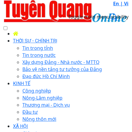
En |
Vi
Toggle main menu visibility
THỜI SỰ - CHÍNH TRỊ
Tin trong tỉnh
Tin trong nước
Xây dựng Đảng - Nhà nước - MTTQ
Bảo vệ nền tảng tư tưởng của Đảng
Đạo đức Hồ Chí Minh
KINH TẾ
Công nghiệp
Nông-Lâm nghiệp
Thương mại - Dịch vụ
Đầu tư
Nông thôn mới
XÃ HỘI