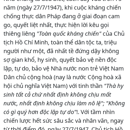
năm (ngày 27/7/1947), khi cuộc kháng chiến
chống thực dân Pháp đang ở giai đoạn cam
go, quyết liệt nhất, thực hiện lời kêu gọi
thiêng liêng
"Toàn quốc kháng chiến"
của Chủ
tịch Hồ Chí Minh, toàn thể dân tộc ta, triệu
người như một, đã nhất tề đứng dậy không
sợ gian khổ, hy sinh, quyết bảo vệ nền độc
lập, tự do, bảo vệ Nhà nước non trẻ Việt Nam
Dân chủ cộng hoà (nay là nước Cộng hoà xã
hội chủ nghĩa Việt Nam) với tinh thần
"Thà hy
sinh tất cả chứ nhất định không chịu mất
nước, nhất định không chịu làm nô lệ"; "Không
có gì quý hơn độc lập tự do"
!. Với tầm nhìn
chiến lược hết sức sâu sắc và nhân văn, ngay
từ thời điểm đó, ngày 27/7/1947, Chủ tịch Hồ