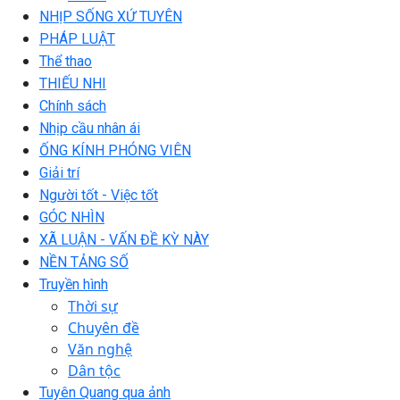
NHỊP SỐNG XỨ TUYÊN
PHÁP LUẬT
Thể thao
THIẾU NHI
Chính sách
Nhịp cầu nhân ái
ỐNG KÍNH PHÓNG VIÊN
Giải trí
Người tốt - Việc tốt
GÓC NHÌN
XÃ LUẬN - VẤN ĐỀ KỲ NÀY
NỀN TẢNG SỐ
Truyền hình
Thời sự
Chuyên đề
Văn nghệ
Dân tộc
Tuyên Quang qua ảnh