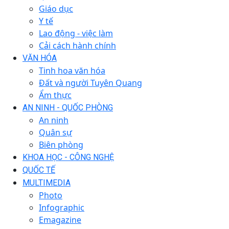
Giáo dục
Y tế
Lao động - việc làm
Cải cách hành chính
VĂN HÓA
Tinh hoa văn hóa
Đất và người Tuyên Quang
Ẩm thực
AN NINH - QUỐC PHÒNG
An ninh
Quân sự
Biên phòng
KHOA HỌC - CÔNG NGHỆ
QUỐC TẾ
MULTIMEDIA
Photo
Infographic
Emagazine