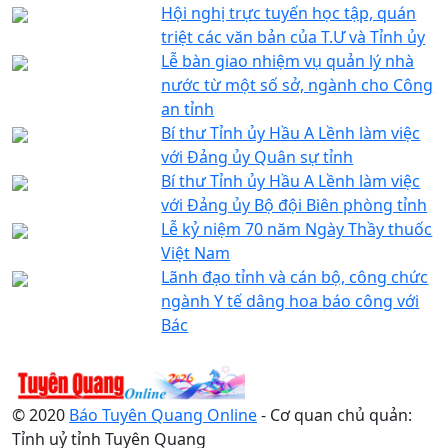
Hội nghị trực tuyến học tập, quán
triệt các văn bản của T.Ư và Tỉnh ủy
Lễ bàn giao nhiệm vụ quản lý nhà
nước từ một số sở, ngành cho Công
an tỉnh
Bí thư Tỉnh ủy Hầu A Lềnh làm việc
với Đảng ủy Quân sự tỉnh
Bí thư Tỉnh ủy Hầu A Lềnh làm việc
với Đảng ủy Bộ đội Biên phòng tỉnh
Lễ kỷ niệm 70 năm Ngày Thầy thuốc
Việt Nam
Lãnh đạo tỉnh và cán bộ, công chức
ngành Y tế dâng hoa báo công với
Bác
© 2020
Báo Tuyên Quang Online
- Cơ quan chủ quản:
Tỉnh uỷ tỉnh Tuyên Quang