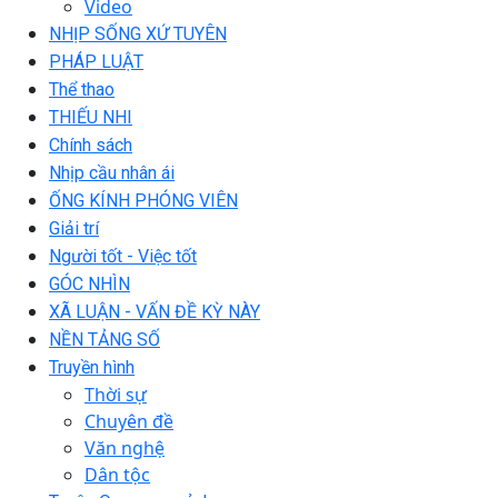
Video
NHỊP SỐNG XỨ TUYÊN
PHÁP LUẬT
Thể thao
THIẾU NHI
Chính sách
Nhịp cầu nhân ái
ỐNG KÍNH PHÓNG VIÊN
Giải trí
Người tốt - Việc tốt
GÓC NHÌN
XÃ LUẬN - VẤN ĐỀ KỲ NÀY
NỀN TẢNG SỐ
Truyền hình
Thời sự
Chuyên đề
Văn nghệ
Dân tộc