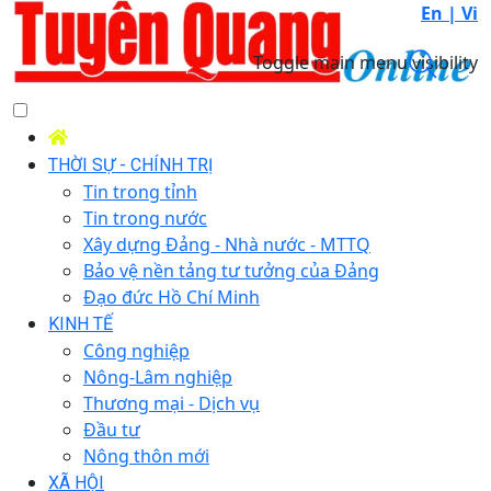
En |
Vi
Toggle main menu visibility
THỜI SỰ - CHÍNH TRỊ
Tin trong tỉnh
Tin trong nước
Xây dựng Đảng - Nhà nước - MTTQ
Bảo vệ nền tảng tư tưởng của Đảng
Đạo đức Hồ Chí Minh
KINH TẾ
Công nghiệp
Nông-Lâm nghiệp
Thương mại - Dịch vụ
Đầu tư
Nông thôn mới
XÃ HỘI