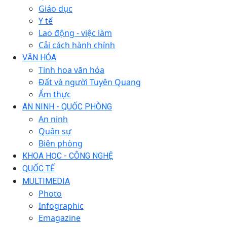
Giáo dục
Y tế
Lao động - việc làm
Cải cách hành chính
VĂN HÓA
Tinh hoa văn hóa
Đất và người Tuyên Quang
Ẩm thực
AN NINH - QUỐC PHÒNG
An ninh
Quân sự
Biên phòng
KHOA HỌC - CÔNG NGHỆ
QUỐC TẾ
MULTIMEDIA
Photo
Infographic
Emagazine