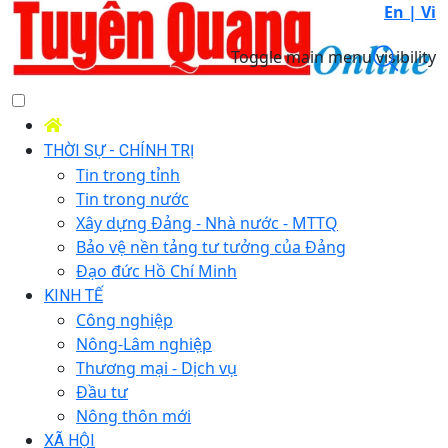
En |
Vi
Toggle main menu visibility
THỜI SỰ - CHÍNH TRỊ
Tin trong tỉnh
Tin trong nước
Xây dựng Đảng - Nhà nước - MTTQ
Bảo vệ nền tảng tư tưởng của Đảng
Đạo đức Hồ Chí Minh
KINH TẾ
Công nghiệp
Nông-Lâm nghiệp
Thương mại - Dịch vụ
Đầu tư
Nông thôn mới
XÃ HỘI