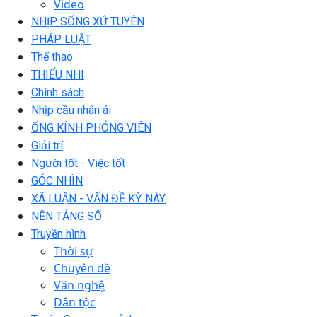
Video
NHỊP SỐNG XỨ TUYÊN
PHÁP LUẬT
Thể thao
THIẾU NHI
Chính sách
Nhịp cầu nhân ái
ỐNG KÍNH PHÓNG VIÊN
Giải trí
Người tốt - Việc tốt
GÓC NHÌN
XÃ LUẬN - VẤN ĐỀ KỲ NÀY
NỀN TẢNG SỐ
Truyền hình
Thời sự
Chuyên đề
Văn nghệ
Dân tộc