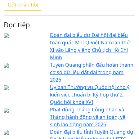
Đọc tiếp
Đoàn đại biểu dự Đại hội đại biểu
toàn quốc MTTQ Việt Nam lần thứ
XI vào Lăng viếng Chủ tịch Hồ Chí
Minh
Tuyên Quang phấn đấu hoàn thành
cơ sở dữ liệu đất đai trong năm
2026
Ủy ban Thường vụ Quốc hội cho ý
kiến việc chuẩn bị Kỳ họp thứ 2,
Quốc hội khóa XVI
Phát động Tháng Công nhân và
Tháng hành động về an toàn, vệ
sinh lao động năm 2026
Đoàn đại biểu tỉnh Tuyên Quang dự