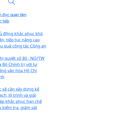
n đọc quan tâm
 tiếp
ủ động khắc phục khó
ăn, tiếp tục nâng cao
ệu quả công tác Công an
hị quyết số 80 - NQ/TW
 Bộ Chính trị với tư
ởng văn hóa Hồ Chí
nh
c xã cần xây dựng kế
ch, lộ trình và giải
áp khắc phục hạn chế
u kiểm tra, giám sát