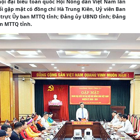
ội đại biểu toàn quốc Hội Nông dân Việt Nam lần
i gặp mặt có đồng chí Hà Trung Kiên, Uỷ viên Ban
 trực Ủy ban MTTQ tỉnh; Đảng ủy UBND tỉnh; Đảng
an MTTQ tỉnh.