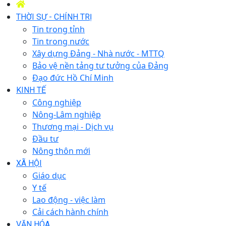
THỜI SỰ - CHÍNH TRỊ
Tin trong tỉnh
Tin trong nước
Xây dựng Đảng - Nhà nước - MTTQ
Bảo vệ nền tảng tư tưởng của Đảng
Đạo đức Hồ Chí Minh
KINH TẾ
Công nghiệp
Nông-Lâm nghiệp
Thương mại - Dịch vụ
Đầu tư
Nông thôn mới
XÃ HỘI
Giáo dục
Y tế
Lao động - việc làm
Cải cách hành chính
VĂN HÓA