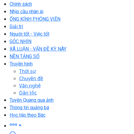
Chính sách
Nhịp cầu nhân ái
ỐNG KÍNH PHÓNG VIÊN
Giải trí
Người tốt - Việc tốt
GÓC NHÌN
XÃ LUẬN - VẤN ĐỀ KỲ NÀY
NỀN TẢNG SỐ
Truyền hình
Thời sự
Chuyên đề
Văn nghệ
Dân tộc
Tuyên Quang qua ảnh
Thông tin quảng bá
Học tập theo Bác