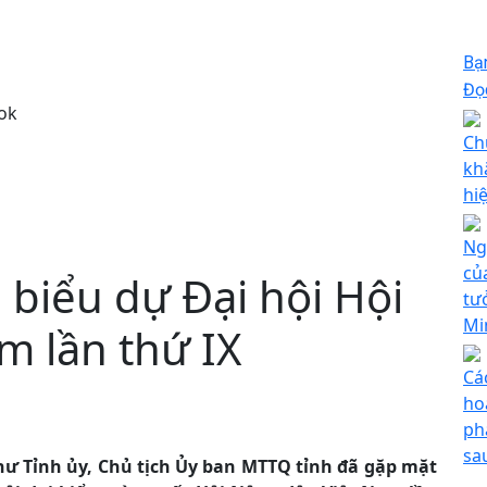
Bạ
Đọc
ok
Ch
kh
hi
Ng
của
biểu dự Đại hội Hội
tư
Mi
m lần thứ IX
Cá
hoạ
ph
sa
thư Tỉnh ủy, Chủ tịch Ủy ban MTTQ tỉnh đã gặp mặt