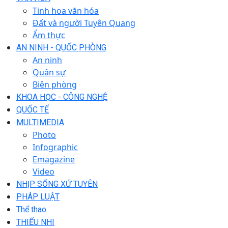
Tinh hoa văn hóa
Đất và người Tuyên Quang
Ẩm thực
AN NINH - QUỐC PHÒNG
An ninh
Quân sự
Biên phòng
KHOA HỌC - CÔNG NGHỆ
QUỐC TẾ
MULTIMEDIA
Photo
Infographic
Emagazine
Video
NHỊP SỐNG XỨ TUYÊN
PHÁP LUẬT
Thể thao
THIẾU NHI