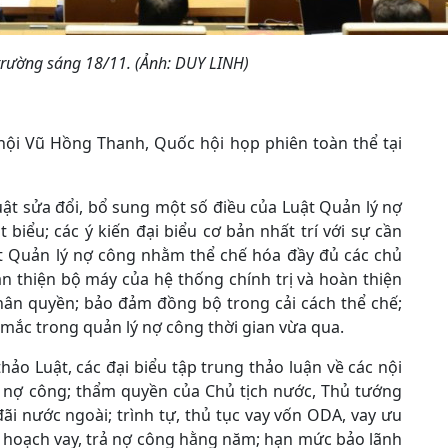
 trường sáng 18/11. (Ảnh: DUY LINH)
hội Vũ Hồng Thanh, Quốc hội họp phiên toàn thể tại
ật sửa đổi, bổ sung một số điều của Luật Quản lý nợ
 biểu; các ý kiến đại biểu cơ bản nhất trí với sự cần
ật Quản lý nợ công nhằm thể chế hóa đầy đủ các chủ
n thiện bộ máy của hệ thống chính trị và hoàn thiện
hân quyền; bảo đảm đồng bộ trong cải cách thể chế;
mắc trong quản lý nợ công thời gian vừa qua.
ảo Luật, các đại biểu tập trung thảo luận về các nội
lý nợ công; thẩm quyền của Chủ tịch nước, Thủ tướng
ãi nước ngoài; trình tự, thủ tục vay vốn ODA, vay ưu
kế hoạch vay, trả nợ công hằng năm; hạn mức bảo lãnh