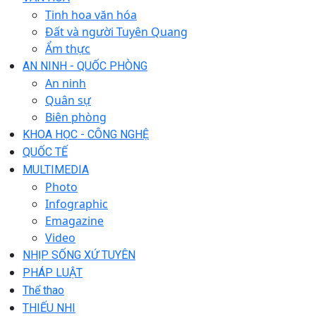
Tinh hoa văn hóa
Đất và người Tuyên Quang
Ẩm thực
AN NINH - QUỐC PHÒNG
An ninh
Quân sự
Biên phòng
KHOA HỌC - CÔNG NGHỆ
QUỐC TẾ
MULTIMEDIA
Photo
Infographic
Emagazine
Video
NHỊP SỐNG XỨ TUYÊN
PHÁP LUẬT
Thể thao
THIẾU NHI