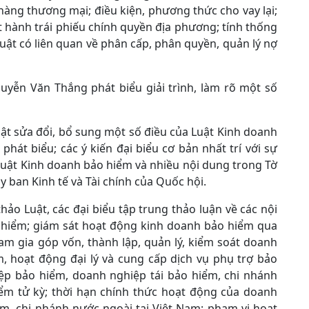
hàng thương mại; điều kiện, phương thức cho vay lại;
át hành trái phiếu chính quyền địa phương; tính thống
luật có liên quan về phân cấp, phân quyền, quản lý nợ
guyễn Văn Thắng phát biểu giải trình, làm rõ một số
ật sửa đổi, bổ sung một số điều của Luật Kinh doanh
phát biểu; các ý kiến đại biểu cơ bản nhất trí với sự
 Luật Kinh doanh bảo hiểm và nhiều nội dung trong Tờ
y ban Kinh tế và Tài chính của Quốc hội.
ảo Luật, các đại biểu tập trung thảo luận về các nội
o hiểm; giám sát hoạt động kinh doanh bảo hiểm qua
am gia góp vốn, thành lập, quản lý, kiểm soát doanh
, hoạt động đại lý và cung cấp dịch vụ phụ trợ bảo
ệp bảo hiểm, doanh nghiệp tái bảo hiểm, chi nhánh
ểm tử kỳ; thời hạn chính thức hoạt động của doanh
m, chi nhánh nước ngoài tại Việt Nam; phạm vi hoạt