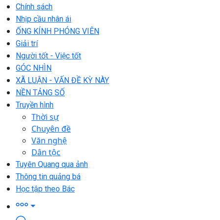
Chính sách
Nhịp cầu nhân ái
ỐNG KÍNH PHÓNG VIÊN
Giải trí
Người tốt - Việc tốt
GÓC NHÌN
XÃ LUẬN - VẤN ĐỀ KỲ NÀY
NỀN TẢNG SỐ
Truyền hình
Thời sự
Chuyên đề
Văn nghệ
Dân tộc
Tuyên Quang qua ảnh
Thông tin quảng bá
Học tập theo Bác