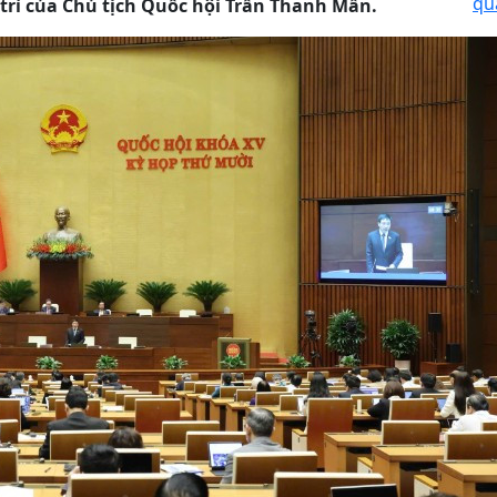
qu
trì của Chủ tịch Quốc hội Trần Thanh Mẫn.