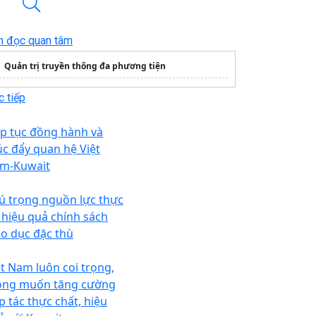
n đọc quan tâm
Quản trị truyền thông đa phương tiện
 tiếp
ếp tục đồng hành và
úc đẩy quan hệ Việt
m-Kuwait
ú trọng nguồn lực thực
i hiệu quả chính sách
áo dục đặc thù
ệt Nam luôn coi trọng,
ng muốn tăng cường
p tác thực chất, hiệu