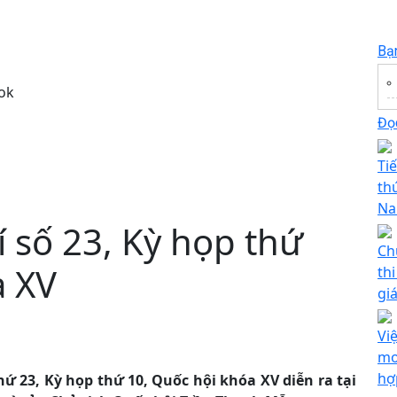
Bạ
ok
Đọc
Ti
th
Na
 số 23, Kỳ họp thứ
Ch
a XV
th
gi
Vi
mo
hợ
hứ 23, Kỳ họp thứ 10, Quốc hội khóa XV diễn ra tại