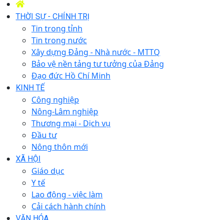
THỜI SỰ - CHÍNH TRỊ
Tin trong tỉnh
Tin trong nước
Xây dựng Đảng - Nhà nước - MTTQ
Bảo vệ nền tảng tư tưởng của Đảng
Đạo đức Hồ Chí Minh
KINH TẾ
Công nghiệp
Nông-Lâm nghiệp
Thương mại - Dịch vụ
Đầu tư
Nông thôn mới
XÃ HỘI
Giáo dục
Y tế
Lao động - việc làm
Cải cách hành chính
VĂN HÓA