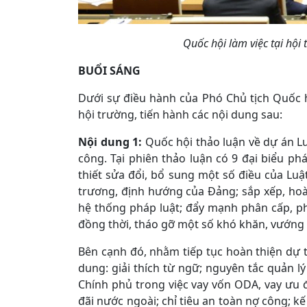
Quốc hội làm việc tại hội
BUỔI SÁNG
Dưới sự điều hành của Phó Chủ tịch Quốc 
hội trường, tiến hành các nội dung sau:
Nội dung 1:
Quốc hội thảo luận về dự án Lu
công. Tại phiên thảo luận có 9 đại biểu phát
thiết sửa đổi, bổ sung một số điều của Lu
trương, định hướng của Đảng; sắp xếp, hoà
hệ thống pháp luật; đẩy mạnh phân cấp, p
đồng thời, tháo gỡ một số khó khăn, vướng 
Bên cạnh đó, nhằm tiếp tục hoàn thiện dự th
dung: giải thích từ ngữ; nguyên tắc quản 
Chính phủ trong việc vay vốn ODA, vay ưu đ
đãi nước ngoài; chỉ tiêu an toàn nợ công; 