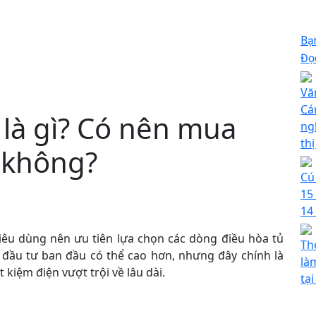
Bạ
Đọc
Vă
Cá
 là gì? Có nên mua
ng
th
 không?
Cú
15
14
êu dùng nên ưu tiên lựa chọn các dòng điều hòa tủ
Th
 đầu tư ban đầu có thể cao hơn, nhưng đây chính là
là
 kiệm điện vượt trội về lâu dài.
tạ