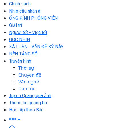
Chính sách
Nhịp cầu nhân ái
ỐNG KÍNH PHÓNG VIÊN
Giải trí
Người tốt - Việc tốt
GÓC NHÌN
XÃ LUẬN - VẤN ĐỀ KỲ NÀY
NỀN TẢNG SỐ
Truyền hình
Thời sự
Chuyên đề
Văn nghệ
Dân tộc
Tuyên Quang qua ảnh
Thông tin quảng bá
Học tập theo Bác