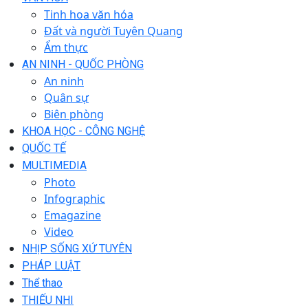
Tinh hoa văn hóa
Đất và người Tuyên Quang
Ẩm thực
AN NINH - QUỐC PHÒNG
An ninh
Quân sự
Biên phòng
KHOA HỌC - CÔNG NGHỆ
QUỐC TẾ
MULTIMEDIA
Photo
Infographic
Emagazine
Video
NHỊP SỐNG XỨ TUYÊN
PHÁP LUẬT
Thể thao
THIẾU NHI