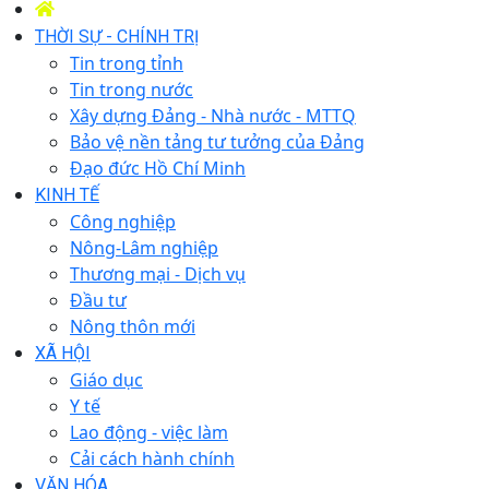
THỜI SỰ - CHÍNH TRỊ
Tin trong tỉnh
Tin trong nước
Xây dựng Đảng - Nhà nước - MTTQ
Bảo vệ nền tảng tư tưởng của Đảng
Đạo đức Hồ Chí Minh
KINH TẾ
Công nghiệp
Nông-Lâm nghiệp
Thương mại - Dịch vụ
Đầu tư
Nông thôn mới
XÃ HỘI
Giáo dục
Y tế
Lao động - việc làm
Cải cách hành chính
VĂN HÓA