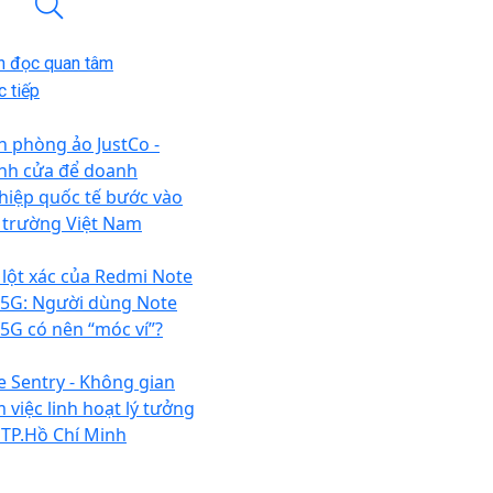
n đọc quan tâm
 tiếp
n phòng ảo JustCo -
nh cửa để doanh
hiệp quốc tế bước vào
ị trường Việt Nam
 lột xác của Redmi Note
 5G: Người dùng Note
 5G có nên “móc ví”?
e Sentry - Không gian
m việc linh hoạt lý tưởng
i TP.Hồ Chí Minh