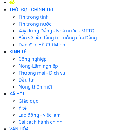
THỜI SỰ - CHÍNH TRỊ
Tin trong tỉnh
Tin trong nước
Xây dựng Đảng - Nhà nước - MTTQ
Bảo vệ nền tảng tư tưởng của Đảng
Đạo đức Hồ Chí Minh
KINH TẾ
Công nghiệp
Nông-Lâm nghiệp
Thương mại - Dịch vụ
Đầu tư
Nông thôn mới
XÃ HỘI
Giáo dục
Y tế
Lao động - việc làm
Cải cách hành chính
VĂN HÓA