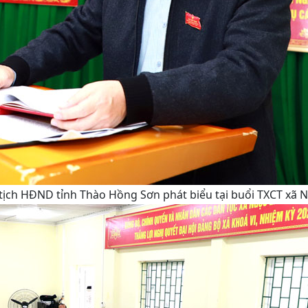
tịch HĐND tỉnh Thào Hồng Sơn phát biểu tại buổi TXCT xã N