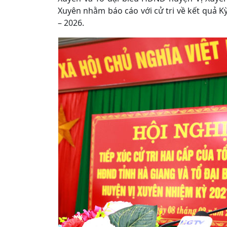
Xuyên nhằm báo cáo với cử tri về kết quả K
– 2026.