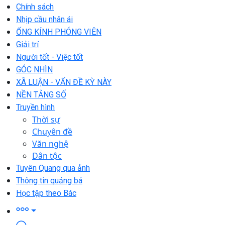
Chính sách
Nhịp cầu nhân ái
ỐNG KÍNH PHÓNG VIÊN
Giải trí
Người tốt - Việc tốt
GÓC NHÌN
XÃ LUẬN - VẤN ĐỀ KỲ NÀY
NỀN TẢNG SỐ
Truyền hình
Thời sự
Chuyên đề
Văn nghệ
Dân tộc
Tuyên Quang qua ảnh
Thông tin quảng bá
Học tập theo Bác