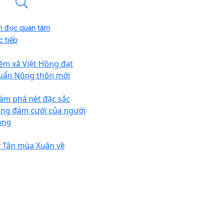
n đọc quan tâm
 tiếp
êm xã Việt Hồng đạt
uẩn Nông thôn mới
ám phá nét đặc sắc
ong đám cưới của người
ông
 Tân mùa Xuân về