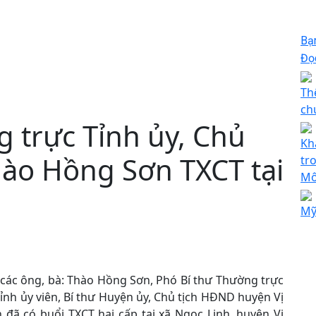
Bạ
Đọc
Th
ch
 trực Tỉnh ủy, Chủ
Kh
hào Hồng Sơn TXCT tại
tr
M
Mỹ
 các ông, bà: Thào Hồng Sơn, Phó Bí thư Thường trực
ỉnh ủy viên, Bí thư Huyện ủy, Chủ tịch HĐND huyện Vị
đã có buổi TXCT hai cấp tại xã Ngọc Linh, huyện Vị