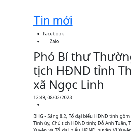
Tin mới
Facebook
Zalo
Phó Bí thư Thường
tịch HĐND tỉnh T
xã Ngọc Linh
12:49, 08/02/2023
BHG - Sáng 8.2, Tổ đại biểu HĐND tỉnh gồm
Tỉnh ủy, Chủ tịch HĐND tỉnh; Đỗ Anh Tuấn, T
Xuyên và Tổ đại biểu HĐND huyện Vị Xuyên 