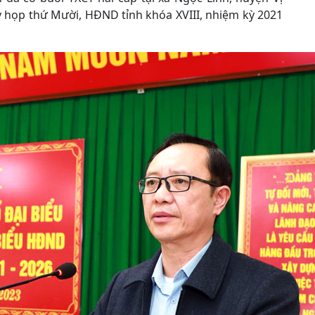
ỳ họp thứ Mười, HĐND tỉnh khóa XVIII, nhiệm kỳ 2021