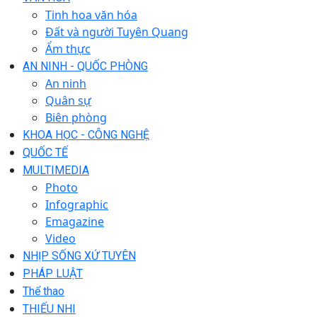
Tinh hoa văn hóa
Đất và người Tuyên Quang
Ẩm thực
AN NINH - QUỐC PHÒNG
An ninh
Quân sự
Biên phòng
KHOA HỌC - CÔNG NGHỆ
QUỐC TẾ
MULTIMEDIA
Photo
Infographic
Emagazine
Video
NHỊP SỐNG XỨ TUYÊN
PHÁP LUẬT
Thể thao
THIẾU NHI