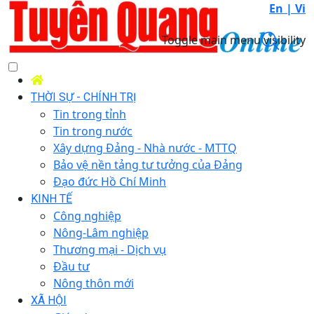
En |
Vi
Toggle main menu visibility
THỜI SỰ - CHÍNH TRỊ
Tin trong tỉnh
Tin trong nước
Xây dựng Đảng - Nhà nước - MTTQ
Bảo vệ nền tảng tư tưởng của Đảng
Đạo đức Hồ Chí Minh
KINH TẾ
Công nghiệp
Nông-Lâm nghiệp
Thương mại - Dịch vụ
Đầu tư
Nông thôn mới
XÃ HỘI