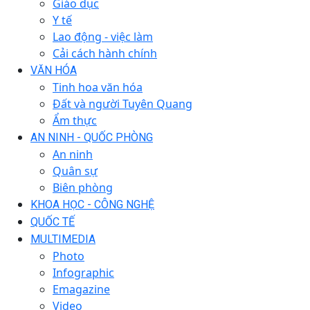
Giáo dục
Y tế
Lao động - việc làm
Cải cách hành chính
VĂN HÓA
Tinh hoa văn hóa
Đất và người Tuyên Quang
Ẩm thực
AN NINH - QUỐC PHÒNG
An ninh
Quân sự
Biên phòng
KHOA HỌC - CÔNG NGHỆ
QUỐC TẾ
MULTIMEDIA
Photo
Infographic
Emagazine
Video