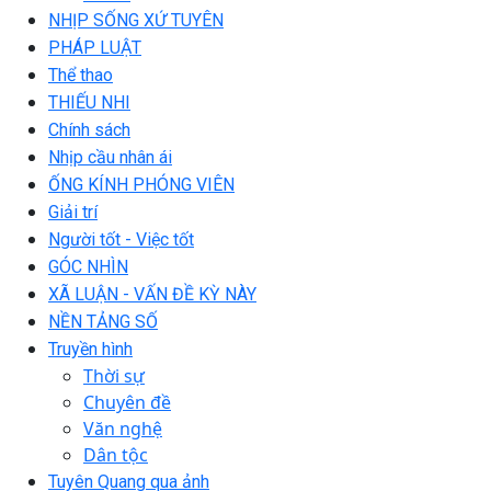
NHỊP SỐNG XỨ TUYÊN
PHÁP LUẬT
Thể thao
THIẾU NHI
Chính sách
Nhịp cầu nhân ái
ỐNG KÍNH PHÓNG VIÊN
Giải trí
Người tốt - Việc tốt
GÓC NHÌN
XÃ LUẬN - VẤN ĐỀ KỲ NÀY
NỀN TẢNG SỐ
Truyền hình
Thời sự
Chuyên đề
Văn nghệ
Dân tộc
Tuyên Quang qua ảnh