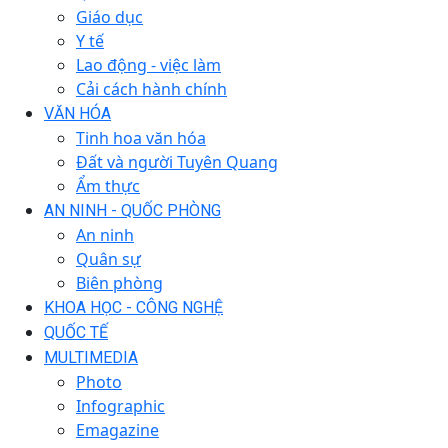
Giáo dục
Y tế
Lao động - việc làm
Cải cách hành chính
VĂN HÓA
Tinh hoa văn hóa
Đất và người Tuyên Quang
Ẩm thực
AN NINH - QUỐC PHÒNG
An ninh
Quân sự
Biên phòng
KHOA HỌC - CÔNG NGHỆ
QUỐC TẾ
MULTIMEDIA
Photo
Infographic
Emagazine