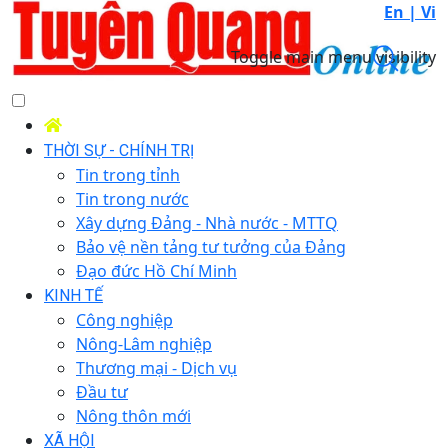
En |
Vi
Toggle main menu visibility
THỜI SỰ - CHÍNH TRỊ
Tin trong tỉnh
Tin trong nước
Xây dựng Đảng - Nhà nước - MTTQ
Bảo vệ nền tảng tư tưởng của Đảng
Đạo đức Hồ Chí Minh
KINH TẾ
Công nghiệp
Nông-Lâm nghiệp
Thương mại - Dịch vụ
Đầu tư
Nông thôn mới
XÃ HỘI