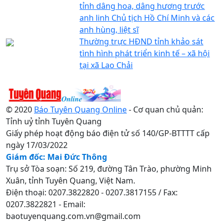
tỉnh dâng hoa, dâng hương trước
anh linh Chủ tịch Hồ Chí Minh và các
anh hùng, liệt sĩ
Thường trực HĐND tỉnh khảo sát
tình hình phát triển kinh tế – xã hội
tại xã Lao Chải
© 2020
Báo Tuyên Quang Online
- Cơ quan chủ quản:
Tỉnh uỷ tỉnh Tuyên Quang
Giấy phép hoạt động báo điện tử số 140/GP-BTTTT cấp
ngày 17/03/2022
Giám đốc: Mai Đức Thông
Trụ sở Tòa soạn: Số 219, đường Tân Trào, phường Minh
Xuân, tỉnh Tuyên Quang, Việt Nam.
Điện thoại: 0207.3822820 - 0207.3817155 / Fax:
0207.3822821 - Email:
baotuyenquang.com.vn@gmail.com