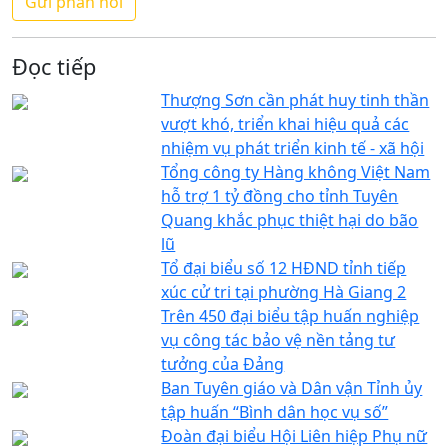
Đọc tiếp
Thượng Sơn cần phát huy tinh thần
vượt khó, triển khai hiệu quả các
nhiệm vụ phát triển kinh tế - xã hội
Tổng công ty Hàng không Việt Nam
hỗ trợ 1 tỷ đồng cho tỉnh Tuyên
Quang khắc phục thiệt hại do bão
lũ
Tổ đại biểu số 12 HĐND tỉnh tiếp
xúc cử tri tại phường Hà Giang 2
Trên 450 đại biểu tập huấn nghiệp
vụ công tác bảo vệ nền tảng tư
tưởng của Đảng
Ban Tuyên giáo và Dân vận Tỉnh ủy
tập huấn “Bình dân học vụ số”
Đoàn đại biểu Hội Liên hiệp Phụ nữ