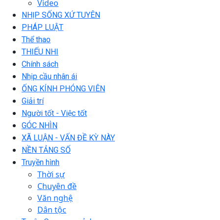
Video
NHỊP SỐNG XỨ TUYÊN
PHÁP LUẬT
Thể thao
THIẾU NHI
Chính sách
Nhịp cầu nhân ái
ỐNG KÍNH PHÓNG VIÊN
Giải trí
Người tốt - Việc tốt
GÓC NHÌN
XÃ LUẬN - VẤN ĐỀ KỲ NÀY
NỀN TẢNG SỐ
Truyền hình
Thời sự
Chuyên đề
Văn nghệ
Dân tộc