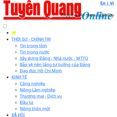
En |
Vi
Toggle main menu visibility
THỜI SỰ - CHÍNH TRỊ
Tin trong tỉnh
Tin trong nước
Xây dựng Đảng - Nhà nước - MTTQ
Bảo vệ nền tảng tư tưởng của Đảng
Đạo đức Hồ Chí Minh
KINH TẾ
Công nghiệp
Nông-Lâm nghiệp
Thương mại - Dịch vụ
Đầu tư
Nông thôn mới
XÃ HỘI