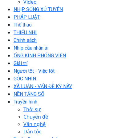
Video
NHỊP SỐNG XỨ TUYÊN
PHÁP LUẬT
Thể thao
THIẾU NHI
Chính sách
Nhịp cầu nhân ái
ỐNG KÍNH PHÓNG VIÊN
Giải trí
Người tốt - Việc tốt
GÓC NHÌN
XÃ LUẬN - VẤN ĐỀ KỲ NÀY
NỀN TẢNG SỐ
Truyền hình
Thời sự
Chuyên đề
Văn nghệ
Dân tộc