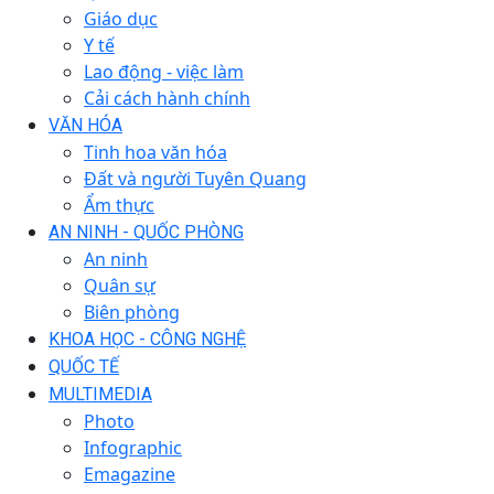
Giáo dục
Y tế
Lao động - việc làm
Cải cách hành chính
VĂN HÓA
Tinh hoa văn hóa
Đất và người Tuyên Quang
Ẩm thực
AN NINH - QUỐC PHÒNG
An ninh
Quân sự
Biên phòng
KHOA HỌC - CÔNG NGHỆ
QUỐC TẾ
MULTIMEDIA
Photo
Infographic
Emagazine