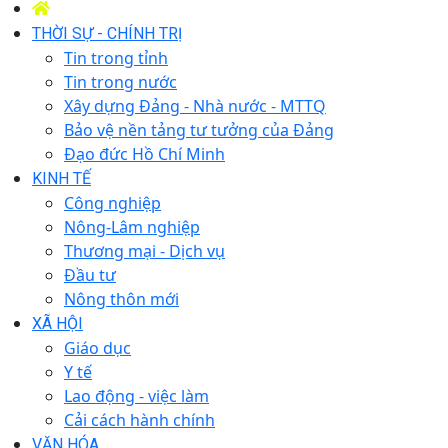
THỜI SỰ - CHÍNH TRỊ
Tin trong tỉnh
Tin trong nước
Xây dựng Đảng - Nhà nước - MTTQ
Bảo vệ nền tảng tư tưởng của Đảng
Đạo đức Hồ Chí Minh
KINH TẾ
Công nghiệp
Nông-Lâm nghiệp
Thương mại - Dịch vụ
Đầu tư
Nông thôn mới
XÃ HỘI
Giáo dục
Y tế
Lao động - việc làm
Cải cách hành chính
VĂN HÓA