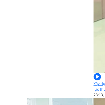
Xây d
lực th
23:13,