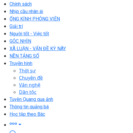
Chính sách
Nhịp cầu nhân ái
ỐNG KÍNH PHÓNG VIÊN
Giải trí
Người tốt - Việc tốt
GÓC NHÌN
XÃ LUẬN - VẤN ĐỀ KỲ NÀY
NỀN TẢNG SỐ
Truyền hình
Thời sự
Chuyên đề
Văn nghệ
Dân tộc
Tuyên Quang qua ảnh
Thông tin quảng bá
Học tập theo Bác