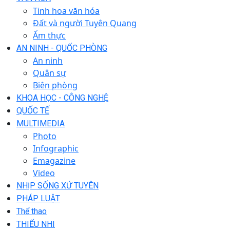
Tinh hoa văn hóa
Đất và người Tuyên Quang
Ẩm thực
AN NINH - QUỐC PHÒNG
An ninh
Quân sự
Biên phòng
KHOA HỌC - CÔNG NGHỆ
QUỐC TẾ
MULTIMEDIA
Photo
Infographic
Emagazine
Video
NHỊP SỐNG XỨ TUYÊN
PHÁP LUẬT
Thể thao
THIẾU NHI