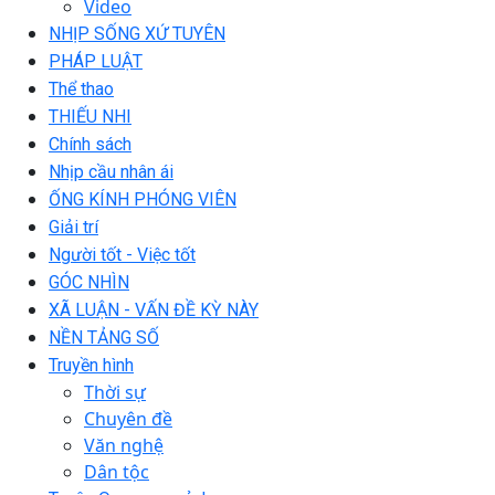
Video
NHỊP SỐNG XỨ TUYÊN
PHÁP LUẬT
Thể thao
THIẾU NHI
Chính sách
Nhịp cầu nhân ái
ỐNG KÍNH PHÓNG VIÊN
Giải trí
Người tốt - Việc tốt
GÓC NHÌN
XÃ LUẬN - VẤN ĐỀ KỲ NÀY
NỀN TẢNG SỐ
Truyền hình
Thời sự
Chuyên đề
Văn nghệ
Dân tộc