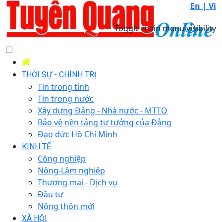
En |
Vi
Toggle main menu visibility
THỜI SỰ - CHÍNH TRỊ
Tin trong tỉnh
Tin trong nước
Xây dựng Đảng - Nhà nước - MTTQ
Bảo vệ nền tảng tư tưởng của Đảng
Đạo đức Hồ Chí Minh
KINH TẾ
Công nghiệp
Nông-Lâm nghiệp
Thương mại - Dịch vụ
Đầu tư
Nông thôn mới
XÃ HỘI