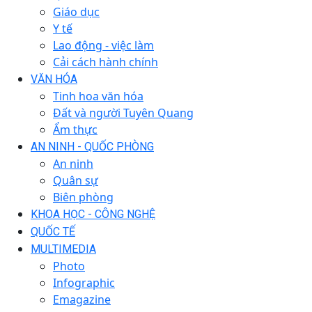
Giáo dục
Y tế
Lao động - việc làm
Cải cách hành chính
VĂN HÓA
Tinh hoa văn hóa
Đất và người Tuyên Quang
Ẩm thực
AN NINH - QUỐC PHÒNG
An ninh
Quân sự
Biên phòng
KHOA HỌC - CÔNG NGHỆ
QUỐC TẾ
MULTIMEDIA
Photo
Infographic
Emagazine