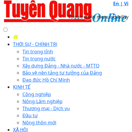
En |
Vi
Toggle main menu visibility
THỜI SỰ - CHÍNH TRỊ
Tin trong tỉnh
Tin trong nước
Xây dựng Đảng - Nhà nước - MTTQ
Bảo vệ nền tảng tư tưởng của Đảng
Đạo đức Hồ Chí Minh
KINH TẾ
Công nghiệp
Nông-Lâm nghiệp
Thương mại - Dịch vụ
Đầu tư
Nông thôn mới
XÃ HỘI