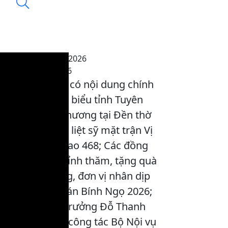
Thời sự trưa 5-2-2026
15:25, 05/02/2026
Chương trình có nội dung chính
sau: Đoàn đại biểu tỉnh Tuyên
Quang dâng hương tại Đền thờ
các Anh hùng liệt sỹ mặt trận Vị
Xuyên điểm cao 468; Các đồng
chí lãnh đạo tỉnh thăm, tặng quà
tại địa phương, đơn vị nhân dịp
Tết Nguyên đán Bính Ngọ 2026;
Đồng chí Bộ trưởng Đỗ Thanh
Bình và đoàn công tác Bộ Nội vụ