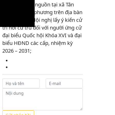
hành trình về nguồn tại xã Tân
Trào; Các địa phương trên địa bàn
tỉnh tổ chức Hội nghị lấy ý kiến cử
tri nơi cư trú đối với người ứng cử
đại biểu Quốc hội Khóa XVI và đại
biểu HĐND các cấp, nhiệm kỳ
2026 – 2031;