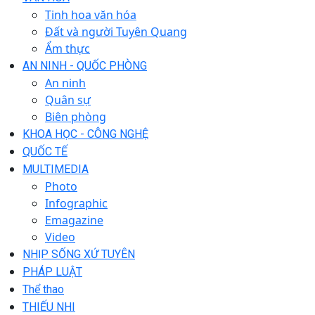
Tinh hoa văn hóa
Đất và người Tuyên Quang
Ẩm thực
AN NINH - QUỐC PHÒNG
An ninh
Quân sự
Biên phòng
KHOA HỌC - CÔNG NGHỆ
QUỐC TẾ
MULTIMEDIA
Photo
Infographic
Emagazine
Video
NHỊP SỐNG XỨ TUYÊN
PHÁP LUẬT
Thể thao
THIẾU NHI