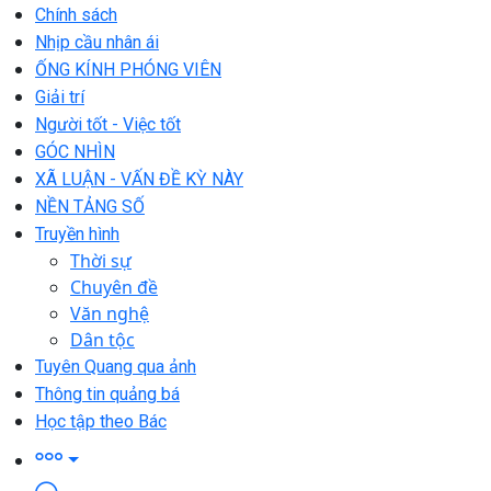
Chính sách
Nhịp cầu nhân ái
ỐNG KÍNH PHÓNG VIÊN
Giải trí
Người tốt - Việc tốt
GÓC NHÌN
XÃ LUẬN - VẤN ĐỀ KỲ NÀY
NỀN TẢNG SỐ
Truyền hình
Thời sự
Chuyên đề
Văn nghệ
Dân tộc
Tuyên Quang qua ảnh
Thông tin quảng bá
Học tập theo Bác