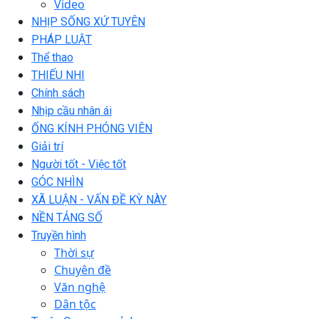
Video
NHỊP SỐNG XỨ TUYÊN
PHÁP LUẬT
Thể thao
THIẾU NHI
Chính sách
Nhịp cầu nhân ái
ỐNG KÍNH PHÓNG VIÊN
Giải trí
Người tốt - Việc tốt
GÓC NHÌN
XÃ LUẬN - VẤN ĐỀ KỲ NÀY
NỀN TẢNG SỐ
Truyền hình
Thời sự
Chuyên đề
Văn nghệ
Dân tộc