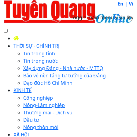
En |
Vi
Toggle main menu visibility
THỜI SỰ - CHÍNH TRỊ
Tin trong tỉnh
Tin trong nước
Xây dựng Đảng - Nhà nước - MTTQ
Bảo vệ nền tảng tư tưởng của Đảng
Đạo đức Hồ Chí Minh
KINH TẾ
Công nghiệp
Nông-Lâm nghiệp
Thương mại - Dịch vụ
Đầu tư
Nông thôn mới
XÃ HỘI