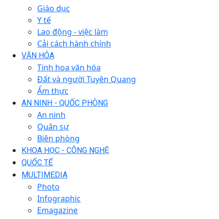
Giáo dục
Y tế
Lao động - việc làm
Cải cách hành chính
VĂN HÓA
Tinh hoa văn hóa
Đất và người Tuyên Quang
Ẩm thực
AN NINH - QUỐC PHÒNG
An ninh
Quân sự
Biên phòng
KHOA HỌC - CÔNG NGHỆ
QUỐC TẾ
MULTIMEDIA
Photo
Infographic
Emagazine