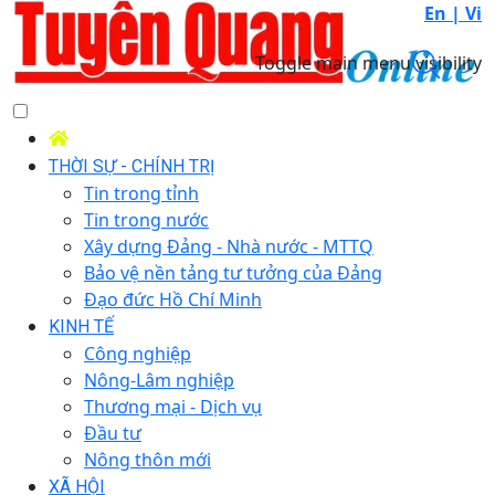
En |
Vi
Toggle main menu visibility
THỜI SỰ - CHÍNH TRỊ
Tin trong tỉnh
Tin trong nước
Xây dựng Đảng - Nhà nước - MTTQ
Bảo vệ nền tảng tư tưởng của Đảng
Đạo đức Hồ Chí Minh
KINH TẾ
Công nghiệp
Nông-Lâm nghiệp
Thương mại - Dịch vụ
Đầu tư
Nông thôn mới
XÃ HỘI