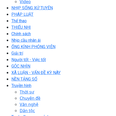
Video
NHỊP SỐNG XỨ TUYÊN
PHÁP LUẬT
Thể thao
THIẾU NHI
Chính sách
Nhịp cầu nhân ái
ỐNG KÍNH PHÓNG VIÊN
Giải trí
Người tốt - Việc tốt
GÓC NHÌN
XÃ LUẬN - VẤN ĐỀ KỲ NÀY
NỀN TẢNG SỐ
Truyền hình
Thời sự
Chuyên đề
Văn nghệ
Dân tộc