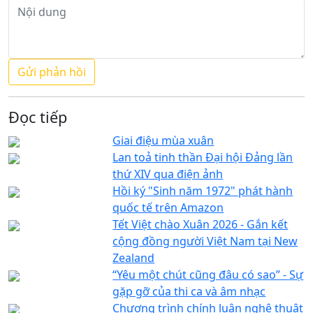
Đọc tiếp
Giai điệu mùa xuân
Lan toả tinh thần Đại hội Đảng lần
thứ XIV qua điện ảnh
Hồi ký "Sinh năm 1972" phát hành
quốc tế trên Amazon
Tết Việt chào Xuân 2026 - Gắn kết
cộng đồng người Việt Nam tại New
Zealand
“Yêu một chút cũng đâu có sao” - Sự
gặp gỡ của thi ca và âm nhạc
Chương trình chính luận nghệ thuật