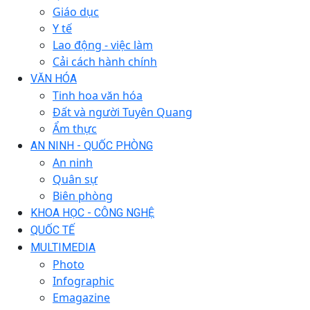
Giáo dục
Y tế
Lao động - việc làm
Cải cách hành chính
VĂN HÓA
Tinh hoa văn hóa
Đất và người Tuyên Quang
Ẩm thực
AN NINH - QUỐC PHÒNG
An ninh
Quân sự
Biên phòng
KHOA HỌC - CÔNG NGHỆ
QUỐC TẾ
MULTIMEDIA
Photo
Infographic
Emagazine