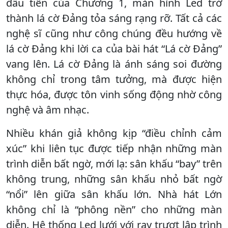
đầu tiên của Chương 1, màn hình Led trở
thành lá cờ Đảng tỏa sáng rạng rỡ. Tất cả các
nghệ sĩ cũng như công chúng đều hướng về
lá cờ Đảng khi lời ca của bài hát “Lá cờ Đảng”
vang lên. Lá cờ Đảng là ánh sáng soi đường
không chỉ trong tâm tưởng, mà được hiện
thực hóa, được tôn vinh sống động nhờ công
nghệ và âm nhạc.
Nhiều khán giả không kịp “điều chỉnh cảm
xúc” khi liên tục được tiếp nhận những màn
trình diễn bất ngờ, mới lạ: sân khấu “bay” trên
không trung, những sân khấu nhỏ bất ngờ
“nổi” lên giữa sân khấu lớn. Nhà hát Lớn
không chỉ là “phông nền” cho những màn
diễn. Hệ thống Led lưới với ray trượt lập trình