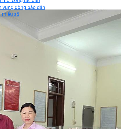
i mới công tác dân
n vùng đồng bào dân
c thiểu số