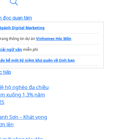
n đọc quan tâm
Ngành Digital Marketing
rang thông tin dự án
Vinhomes Hóc Môn
Giải ngữ văn
miễn phí
hãy kể một kỷ niệm khó quên về tình bạn
ác loại biểu đồ trong thống kế
 tiếp
Du học đài Loan vừa học vừa làm
 lệ hộ nghèo đa chiều
Điều kiện Du học Hàn Quốc
2026
ảm xuống 1,3% năm
25
Nhận
tư vấn du học Ba Lan New Ocean
Mẫu
đồng phục bảo vệ khách sạn
cao cấp
anh Sơn – Khát vọng
ơn lên