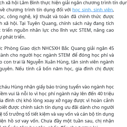
h xã hội Lâm Bình thực hiện giải ngân chương trình tín d
về chương trình tín dụng đối với
học sinh, sinh viên
,
ọc, công nghệ, kỹ thuật và toán đã chính thức được
 xã hội. Tại Tuyên Quang, chính sách này đang tích
 triển nguồn nhân lực cho lĩnh vực STEM, nâng cao
 phát triển.
ược Phòng Giao dịch NHCSXH Bắc Quang giải ngân 45
 dành cho người học ngành STEM để đóng học phí và
ho con trai là Nguyễn Xuân Hùng, tân sinh viên ngành
guyên. Nếu tính cả bốn năm học, gia đình chị được
hi cháu Hùng nhận giấy báo trúng tuyển vào ngành học
m vui là nỗi lo vì học phí ngành này lên đến 40 triệu
ia đình chị khó lòng xoay xở ngay được vì hoàn cảnh
 biết được chính sách tín dụng ưu đãi dành cho người
tổ trưởng tổ tiết kiệm và vay vốn và cán bộ tín dụng
iện hồ sơ vay vốn. Chưa đầy một tuần sau, chị nhận