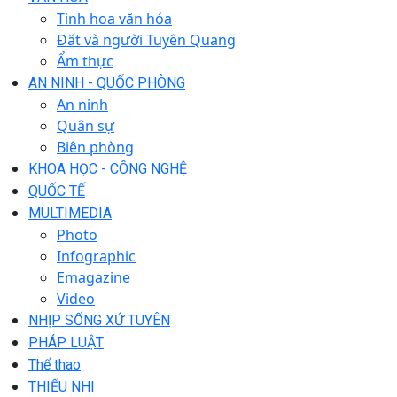
Tinh hoa văn hóa
Đất và người Tuyên Quang
Ẩm thực
AN NINH - QUỐC PHÒNG
An ninh
Quân sự
Biên phòng
KHOA HỌC - CÔNG NGHỆ
QUỐC TẾ
MULTIMEDIA
Photo
Infographic
Emagazine
Video
NHỊP SỐNG XỨ TUYÊN
PHÁP LUẬT
Thể thao
THIẾU NHI