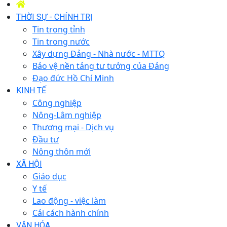
THỜI SỰ - CHÍNH TRỊ
Tin trong tỉnh
Tin trong nước
Xây dựng Đảng - Nhà nước - MTTQ
Bảo vệ nền tảng tư tưởng của Đảng
Đạo đức Hồ Chí Minh
KINH TẾ
Công nghiệp
Nông-Lâm nghiệp
Thương mại - Dịch vụ
Đầu tư
Nông thôn mới
XÃ HỘI
Giáo dục
Y tế
Lao động - việc làm
Cải cách hành chính
VĂN HÓA