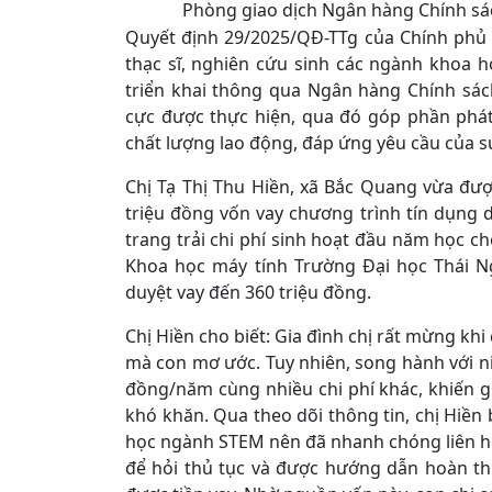
Phòng giao dịch Ngân hàng Chính sác
Quyết định 29/2025/QĐ-TTg của Chính phủ 
thạc sĩ, nghiên cứu sinh các ngành khoa h
triển khai thông qua Ngân hàng Chính sách
cực được thực hiện, qua đó góp phần phát
chất lượng lao động, đáp ứng yêu cầu của sự
Chị Tạ Thị Thu Hiền, xã Bắc Quang vừa đ
triệu đồng vốn vay chương trình tín dụng
trang trải chi phí sinh hoạt đầu năm học c
Khoa học máy tính Trường Đại học Thái N
duyệt vay đến 360 triệu đồng.
Chị Hiền cho biết: Gia đình chị rất mừng k
mà con mơ ước. Tuy nhiên, song hành với niề
đồng/năm cùng nhiều chi phí khác, khiến g
khó khăn. Qua theo dõi thông tin, chị Hiền
học ngành STEM nên đã nhanh chóng liên hệ 
để hỏi thủ tục và được hướng dẫn hoàn th