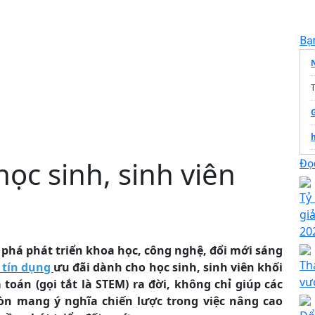
Bạ
T
ọc sinh, sinh viên
c
Đọc
Tỷ
gi
20
 phá phát triển khoa học, công nghệ, đổi mới sáng
Th
 tín dụng
ưu đãi dành cho học sinh, sinh viên khối
vư
toán (gọi tắt là STEM) ra đời, không chỉ giúp các
n mang ý nghĩa chiến lược trong việc nâng cao