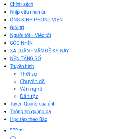
Chính sách
Nhịp cầu nhân ái
ỐNG KÍNH PHÓNG VIÊN
Giải trí
Người tốt - Việc tốt
GÓC NHÌN
XÃ LUẬN - VẤN ĐỀ KỲ NÀY
NỀN TẢNG SỐ
Truyền hình
Thời sự
Chuyên đề
Văn nghệ
Dân tộc
Tuyên Quang qua ảnh
Thông tin quảng bá
Học tập theo Bác