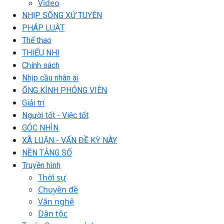
Video
NHỊP SỐNG XỨ TUYÊN
PHÁP LUẬT
Thể thao
THIẾU NHI
Chính sách
Nhịp cầu nhân ái
ỐNG KÍNH PHÓNG VIÊN
Giải trí
Người tốt - Việc tốt
GÓC NHÌN
XÃ LUẬN - VẤN ĐỀ KỲ NÀY
NỀN TẢNG SỐ
Truyền hình
Thời sự
Chuyên đề
Văn nghệ
Dân tộc