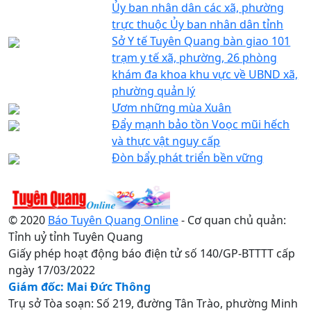
Ủy ban nhân dân các xã, phường
trực thuộc Ủy ban nhân dân tỉnh
Sở Y tế Tuyên Quang bàn giao 101
trạm y tế xã, phường, 26 phòng
khám đa khoa khu vực về UBND xã,
phường quản lý
Ươm những mùa Xuân
Đẩy mạnh bảo tồn Voọc mũi hếch
và thực vật nguy cấp
Đòn bẩy phát triển bền vững
© 2020
Báo Tuyên Quang Online
- Cơ quan chủ quản:
Tỉnh uỷ tỉnh Tuyên Quang
Giấy phép hoạt động báo điện tử số 140/GP-BTTTT cấp
ngày 17/03/2022
Giám đốc: Mai Đức Thông
Trụ sở Tòa soạn: Số 219, đường Tân Trào, phường Minh