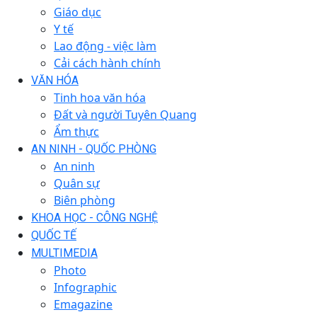
Giáo dục
Y tế
Lao động - việc làm
Cải cách hành chính
VĂN HÓA
Tinh hoa văn hóa
Đất và người Tuyên Quang
Ẩm thực
AN NINH - QUỐC PHÒNG
An ninh
Quân sự
Biên phòng
KHOA HỌC - CÔNG NGHỆ
QUỐC TẾ
MULTIMEDIA
Photo
Infographic
Emagazine