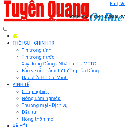
En |
Vi
Toggle main menu visibility
THỜI SỰ - CHÍNH TRỊ
Tin trong tỉnh
Tin trong nước
Xây dựng Đảng - Nhà nước - MTTQ
Bảo vệ nền tảng tư tưởng của Đảng
Đạo đức Hồ Chí Minh
KINH TẾ
Công nghiệp
Nông-Lâm nghiệp
Thương mại - Dịch vụ
Đầu tư
Nông thôn mới
XÃ HỘI