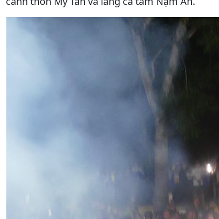
cảnh thôn Mỹ Tân và làng cá tầm Nậm An.