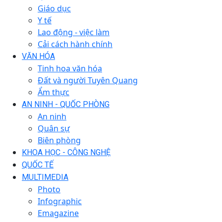
Giáo dục
Y tế
Lao động - việc làm
Cải cách hành chính
VĂN HÓA
Tinh hoa văn hóa
Đất và người Tuyên Quang
Ẩm thực
AN NINH - QUỐC PHÒNG
An ninh
Quân sự
Biên phòng
KHOA HỌC - CÔNG NGHỆ
QUỐC TẾ
MULTIMEDIA
Photo
Infographic
Emagazine