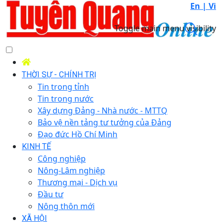
En |
Vi
Toggle main menu visibility
THỜI SỰ - CHÍNH TRỊ
Tin trong tỉnh
Tin trong nước
Xây dựng Đảng - Nhà nước - MTTQ
Bảo vệ nền tảng tư tưởng của Đảng
Đạo đức Hồ Chí Minh
KINH TẾ
Công nghiệp
Nông-Lâm nghiệp
Thương mại - Dịch vụ
Đầu tư
Nông thôn mới
XÃ HỘI