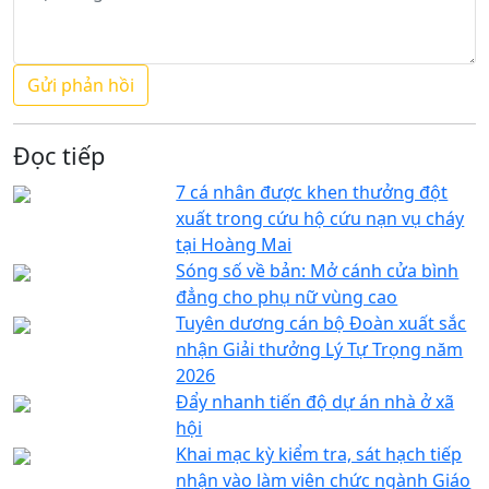
Đọc tiếp
7 cá nhân được khen thưởng đột
xuất trong cứu hộ cứu nạn vụ cháy
tại Hoàng Mai
Sóng số về bản: Mở cánh cửa bình
đẳng cho phụ nữ vùng cao
Tuyên dương cán bộ Đoàn xuất sắc
nhận Giải thưởng Lý Tự Trọng năm
2026
Đẩy nhanh tiến độ dự án nhà ở xã
hội
Khai mạc kỳ kiểm tra, sát hạch tiếp
nhận vào làm viên chức ngành Giáo