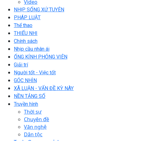
Video
NHỊP SỐNG XỨ TUYÊN
PHÁP LUẬT
Thể thao
THIẾU NHI
Chính sách
Nhịp cầu nhân ái
ỐNG KÍNH PHÓNG VIÊN
Giải trí
Người tốt - Việc tốt
GÓC NHÌN
XÃ LUẬN - VẤN ĐỀ KỲ NÀY
NỀN TẢNG SỐ
Truyền hình
Thời sự
Chuyên đề
Văn nghệ
Dân tộc