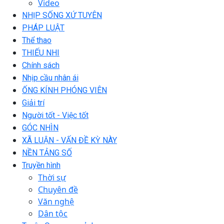
Video
NHỊP SỐNG XỨ TUYÊN
PHÁP LUẬT
Thể thao
THIẾU NHI
Chính sách
Nhịp cầu nhân ái
ỐNG KÍNH PHÓNG VIÊN
Giải trí
Người tốt - Việc tốt
GÓC NHÌN
XÃ LUẬN - VẤN ĐỀ KỲ NÀY
NỀN TẢNG SỐ
Truyền hình
Thời sự
Chuyên đề
Văn nghệ
Dân tộc