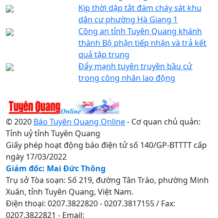
Kịp thời dập tắt đám cháy sát khu
dân cư phường Hà Giang 1
Công an tỉnh Tuyên Quang khánh
thành Bộ phận tiếp nhận và trả kết
quả tập trung
Đẩy mạnh tuyên truyền bầu cử
trong công nhân lao động
© 2020
Báo Tuyên Quang Online
- Cơ quan chủ quản:
Tỉnh uỷ tỉnh Tuyên Quang
Giấy phép hoạt động báo điện tử số 140/GP-BTTTT cấp
ngày 17/03/2022
Giám đốc: Mai Đức Thông
Trụ sở Tòa soạn: Số 219, đường Tân Trào, phường Minh
Xuân, tỉnh Tuyên Quang, Việt Nam.
Điện thoại: 0207.3822820 - 0207.3817155 / Fax:
0207.3822821 - Email: