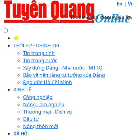
En |
Vi
Toggle main menu visibility
THỜI SỰ - CHÍNH TRỊ
Tin trong tỉnh
Tin trong nước
Xây dựng Đảng - Nhà nước - MTTQ
Bảo vệ nền tảng tư tưởng của Đảng
Đạo đức Hồ Chí Minh
KINH TẾ
Công nghiệp
Nông-Lâm nghiệp
Thương mại - Dịch vụ
Đầu tư
Nông thôn mới
XÃ HỘI