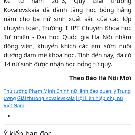
Kể từ năm 2016, Quỹ Giải thưởng
Kovalevskaia đã dành tặng học bổng hằng
năm cho ba nữ sinh xuất sắc của các lớp
chuyên toán, Trường THPT Chuyên Khoa học
Tự nhiên - Đại học Quốc gia Hà Nội nhằm
động viên, khuyến khích các em sớm nuôi
dưỡng đam mê khoa học. Tính đến nay, đã có
14 nữ sinh được nhận học bổng từ quỹ.
Theo Báo Hà Nội Mới
Thủ tướng Phạm Minh Chính
nữ lãnh đạo
quản lý Trung
ương
Giải thưởng Kovalevskaia
Hội Liên hiệp phụ nữ
Việt Nam
Ý kiến bạn đọc