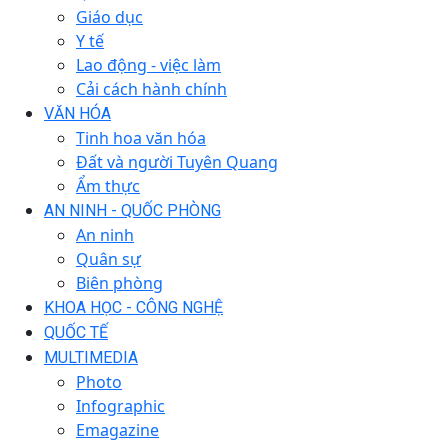
Giáo dục
Y tế
Lao động - việc làm
Cải cách hành chính
VĂN HÓA
Tinh hoa văn hóa
Đất và người Tuyên Quang
Ẩm thực
AN NINH - QUỐC PHÒNG
An ninh
Quân sự
Biên phòng
KHOA HỌC - CÔNG NGHỆ
QUỐC TẾ
MULTIMEDIA
Photo
Infographic
Emagazine