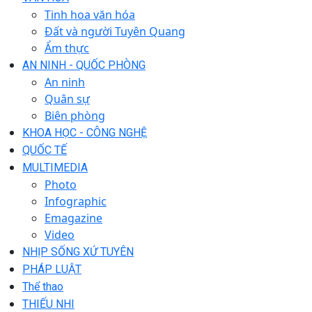
Tinh hoa văn hóa
Đất và người Tuyên Quang
Ẩm thực
AN NINH - QUỐC PHÒNG
An ninh
Quân sự
Biên phòng
KHOA HỌC - CÔNG NGHỆ
QUỐC TẾ
MULTIMEDIA
Photo
Infographic
Emagazine
Video
NHỊP SỐNG XỨ TUYÊN
PHÁP LUẬT
Thể thao
THIẾU NHI