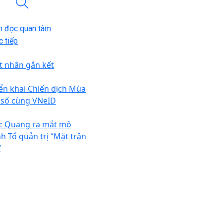
n đọc quan tâm
 tiếp
t nhân gắn kết
iển khai Chiến dịch Mùa
 số cùng VNeID
c Quang ra mắt mô
nh Tổ quản trị “Mặt trận
”