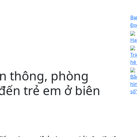
Bạ
Đọc
Hạ
Tr
hè
n thông, phòng
Bắ
hì
đến trẻ em ở biên
số