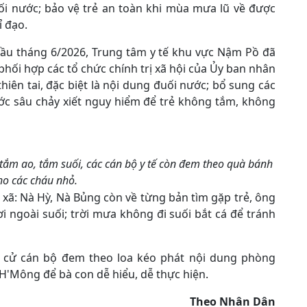
ối nước; bảo vệ trẻ an toàn khi mùa mưa lũ về được
ỉ đạo.
 đầu tháng 6/2026, Trung tâm y tế khu vực Nậm Pồ đã
phối hợp các tổ chức chính trị xã hội của Ủy ban nhân
hiên tai, đặc biệt là nội dung đuối nước; bổ sung các
ớc sâu chảy xiết nguy hiểm để trẻ không tắm, không
tắm ao, tắm suối, các cán bộ y tế còn đem theo quà bánh
ho các cháu nhỏ.
c xã: Nà Hỳ, Nà Bủng còn về từng bản tìm gặp trẻ, ông
 ngoài suối; trời mưa không đi suối bắt cá để tránh
ên cử cán bộ đem theo loa kéo phát nội dung phòng
H'Mông để bà con dễ hiểu, dễ thực hiện.​
Theo Nhân Dân