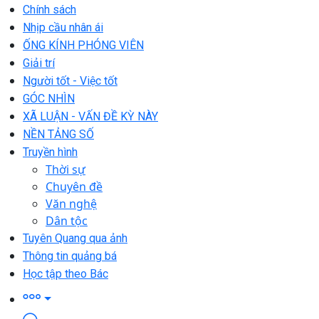
Chính sách
Nhịp cầu nhân ái
ỐNG KÍNH PHÓNG VIÊN
Giải trí
Người tốt - Việc tốt
GÓC NHÌN
XÃ LUẬN - VẤN ĐỀ KỲ NÀY
NỀN TẢNG SỐ
Truyền hình
Thời sự
Chuyên đề
Văn nghệ
Dân tộc
Tuyên Quang qua ảnh
Thông tin quảng bá
Học tập theo Bác