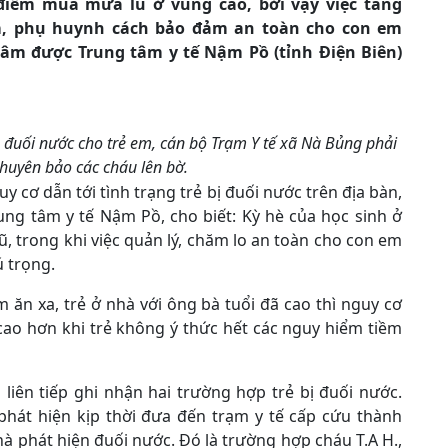
điểm mùa mưa lũ ở vùng cao, bởi vậy việc tăng
m, phụ huynh cách bảo đảm an toàn cho con em
tâm được Trung tâm y tế Nậm Pồ (tỉnh Điện Biên)
 đuối nước cho trẻ em, cán bộ Trạm Y tế xã Nà Bủng phải
khuyên bảo các cháu lên bờ.
uy cơ dẫn tới tình trạng trẻ bị đuối nước trên địa bàn,
ung tâm y tế Nậm Pồ, cho biết: Kỳ hè của học sinh ở
ũ, trong khi việc quản lý, chăm lo an toàn cho con em
 trọng.
m ăn xa, trẻ ở nhà với ông bà tuổi đã cao thì nguy cơ
 cao hơn khi trẻ không ý thức hết các nguy hiểm tiềm
 liên tiếp ghi nhận hai trường hợp trẻ bị đuối nước.
hát hiện kịp thời đưa đến trạm y tế cấp cứu thành
hà phát hiện đuối nước. Đó là trường hợp cháu T.A H.,