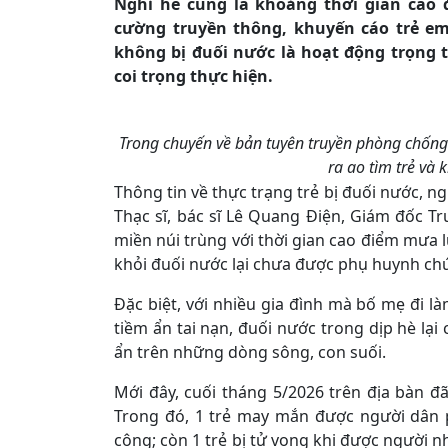
Nghỉ hè cũng là khoảng thời gian cao 
cường truyền thông, khuyến cáo trẻ e
không bị đuối nước là hoạt động trọng 
coi trọng thực hiện.
Trong chuyến về bản tuyên truyền phòng chống
ra ao tìm trẻ và 
Thông tin về thực trạng trẻ bị đuối nước, ng
Thạc sĩ, bác sĩ Lê Quang Điện, Giám đốc Tr
miền núi trùng với thời gian cao điểm mưa l
khỏi đuối nước lại chưa được phụ huynh chú
Đặc biệt, với nhiều gia đình mà bố mẹ đi là
tiềm ẩn tai nạn, đuối nước trong dịp hè lại
ẩn trên những dòng sông, con suối.
Mới đây, cuối tháng 5/2026 trên địa bàn đã
Trong đó, 1 trẻ may mắn được người dân p
công; còn 1 trẻ bị tử vong khi được người n