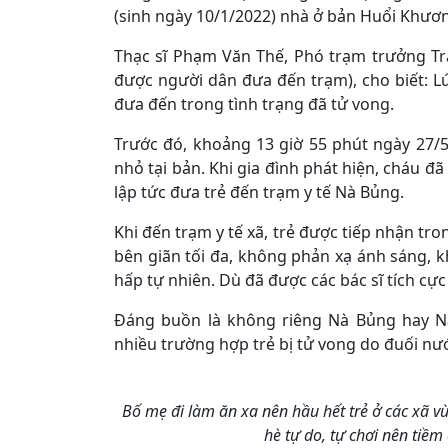
(sinh ngày 10/1/2022) nhà ở bản Huổi Khươn
Thạc sĩ Phạm Văn Thế, Phó trạm trưởng Trạ
được người dân đưa đến trạm), cho biết: L
đưa đến trong tình trạng đã tử vong.
Trước đó, khoảng 13 giờ 55 phút ngày 27/5
nhỏ tại bản. Khi gia đình phát hiện, cháu đã
lập tức đưa trẻ đến trạm y tế Nà Bủng.
Khi đến trạm y tế xã, trẻ được tiếp nhận tro
bên giãn tối đa, không phản xạ ánh sáng, 
hấp tự nhiên. Dù đã được các bác sĩ tích cự
Đáng buồn là không riêng Nà Bủng hay Nà
nhiều trường hợp trẻ bị tử vong do đuối nư
Bố mẹ đi làm ăn xa nên hầu hết trẻ ở các xã v
hè tự do, tự chơi nên tiềm