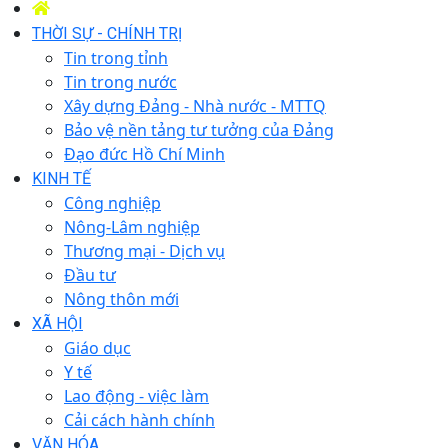
THỜI SỰ - CHÍNH TRỊ
Tin trong tỉnh
Tin trong nước
Xây dựng Đảng - Nhà nước - MTTQ
Bảo vệ nền tảng tư tưởng của Đảng
Đạo đức Hồ Chí Minh
KINH TẾ
Công nghiệp
Nông-Lâm nghiệp
Thương mại - Dịch vụ
Đầu tư
Nông thôn mới
XÃ HỘI
Giáo dục
Y tế
Lao động - việc làm
Cải cách hành chính
VĂN HÓA