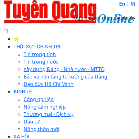
En |
Vi
Toggle main menu visibility
THỜI SỰ - CHÍNH TRỊ
Tin trong tỉnh
Tin trong nước
Xây dựng Đảng - Nhà nước - MTTQ
Bảo vệ nền tảng tư tưởng của Đảng
Đạo đức Hồ Chí Minh
KINH TẾ
Công nghiệp
Nông-Lâm nghiệp
Thương mại - Dịch vụ
Đầu tư
Nông thôn mới
XÃ HỘI