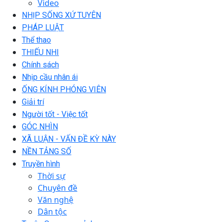
Video
NHỊP SỐNG XỨ TUYÊN
PHÁP LUẬT
Thể thao
THIẾU NHI
Chính sách
Nhịp cầu nhân ái
ỐNG KÍNH PHÓNG VIÊN
Giải trí
Người tốt - Việc tốt
GÓC NHÌN
XÃ LUẬN - VẤN ĐỀ KỲ NÀY
NỀN TẢNG SỐ
Truyền hình
Thời sự
Chuyên đề
Văn nghệ
Dân tộc