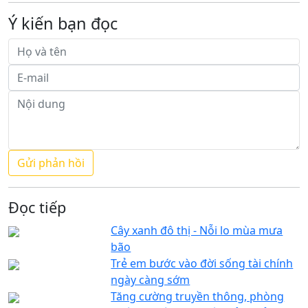
Ý kiến bạn đọc
Đọc tiếp
Cây xanh đô thị - Nỗi lo mùa mưa
bão
Trẻ em bước vào đời sống tài chính
ngày càng sớm
Tăng cường truyền thông, phòng