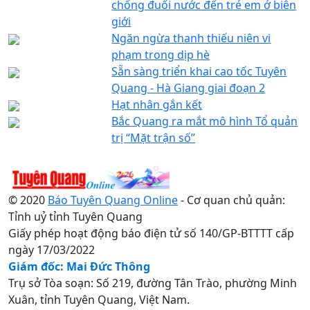
chống đuối nước đến trẻ em ở biên
giới
Ngăn ngừa thanh thiếu niên vi
phạm trong dịp hè
Sẵn sàng triển khai cao tốc Tuyên
Quang - Hà Giang giai đoạn 2
Hạt nhân gắn kết
Bắc Quang ra mắt mô hình Tổ quản
trị “Mặt trận số”
© 2020
Báo Tuyên Quang Online
- Cơ quan chủ quản:
Tỉnh uỷ tỉnh Tuyên Quang
Giấy phép hoạt động báo điện tử số 140/GP-BTTTT cấp
ngày 17/03/2022
Giám đốc: Mai Đức Thông
Trụ sở Tòa soạn: Số 219, đường Tân Trào, phường Minh
Xuân, tỉnh Tuyên Quang, Việt Nam.