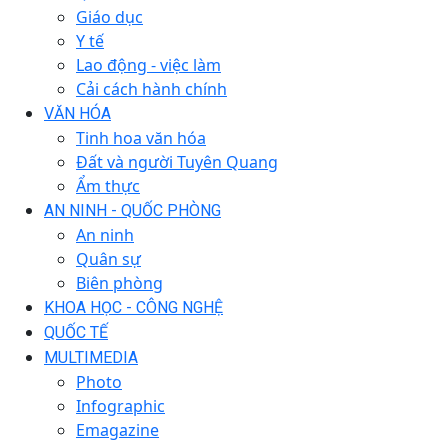
Giáo dục
Y tế
Lao động - việc làm
Cải cách hành chính
VĂN HÓA
Tinh hoa văn hóa
Đất và người Tuyên Quang
Ẩm thực
AN NINH - QUỐC PHÒNG
An ninh
Quân sự
Biên phòng
KHOA HỌC - CÔNG NGHỆ
QUỐC TẾ
MULTIMEDIA
Photo
Infographic
Emagazine