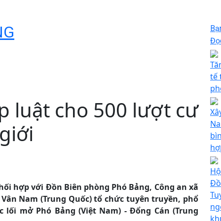
NG
Bạ
Đọc
Tă
tế
ph
 luật cho 500 lượt cư
Xâ
Na
giới
bì
hợ
Hộ
Đồ
 phối hợp với Đồn Biên phòng Phó Bảng, Công an xã
Tu
 Vân Nam (Trung Quốc) tổ chức tuyên truyền, phổ
ng
c lối mở Phó Bảng (Việt Nam) - Đổng Cán (Trung
kh