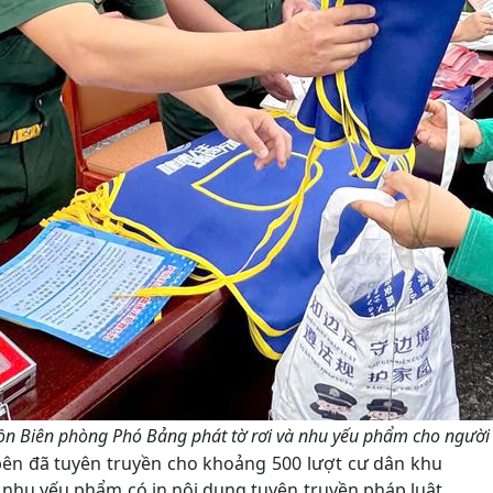
n Biên phòng Phó Bảng phát tờ rơi và nhu yếu phẩm cho người d
 bên đã tuyên truyền cho khoảng 500 lượt cư dân khu
ều nhu yếu phẩm có in nội dung tuyên truyền pháp luật