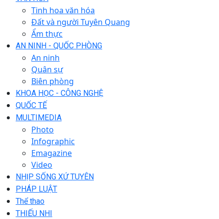
Tinh hoa văn hóa
Đất và người Tuyên Quang
Ẩm thực
AN NINH - QUỐC PHÒNG
An ninh
Quân sự
Biên phòng
KHOA HỌC - CÔNG NGHỆ
QUỐC TẾ
MULTIMEDIA
Photo
Infographic
Emagazine
Video
NHỊP SỐNG XỨ TUYÊN
PHÁP LUẬT
Thể thao
THIẾU NHI