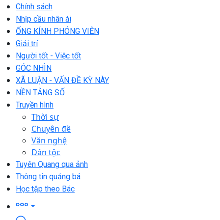
Chính sách
Nhịp cầu nhân ái
ỐNG KÍNH PHÓNG VIÊN
Giải trí
Người tốt - Việc tốt
GÓC NHÌN
XÃ LUẬN - VẤN ĐỀ KỲ NÀY
NỀN TẢNG SỐ
Truyền hình
Thời sự
Chuyên đề
Văn nghệ
Dân tộc
Tuyên Quang qua ảnh
Thông tin quảng bá
Học tập theo Bác