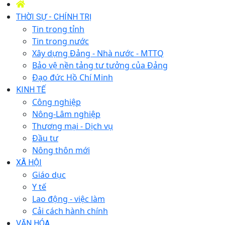
THỜI SỰ - CHÍNH TRỊ
Tin trong tỉnh
Tin trong nước
Xây dựng Đảng - Nhà nước - MTTQ
Bảo vệ nền tảng tư tưởng của Đảng
Đạo đức Hồ Chí Minh
KINH TẾ
Công nghiệp
Nông-Lâm nghiệp
Thương mại - Dịch vụ
Đầu tư
Nông thôn mới
XÃ HỘI
Giáo dục
Y tế
Lao động - việc làm
Cải cách hành chính
VĂN HÓA