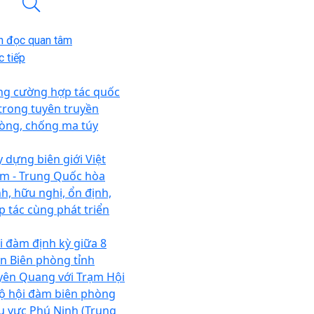
n đọc quan tâm
 tiếp
ng cường hợp tác quốc
 trong tuyên truyền
òng, chống ma túy
y dựng biên giới Việt
m - Trung Quốc hòa
nh, hữu nghị, ổn định,
p tác cùng phát triển
i đàm định kỳ giữa 8
n Biên phòng tỉnh
yên Quang với Trạm Hội
ộ hội đàm biên phòng
u vực Phú Ninh (Trung