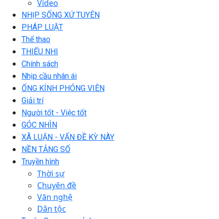
Video
NHỊP SỐNG XỨ TUYÊN
PHÁP LUẬT
Thể thao
THIẾU NHI
Chính sách
Nhịp cầu nhân ái
ỐNG KÍNH PHÓNG VIÊN
Giải trí
Người tốt - Việc tốt
GÓC NHÌN
XÃ LUẬN - VẤN ĐỀ KỲ NÀY
NỀN TẢNG SỐ
Truyền hình
Thời sự
Chuyên đề
Văn nghệ
Dân tộc