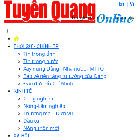
En |
Vi
Toggle main menu visibility
THỜI SỰ - CHÍNH TRỊ
Tin trong tỉnh
Tin trong nước
Xây dựng Đảng - Nhà nước - MTTQ
Bảo vệ nền tảng tư tưởng của Đảng
Đạo đức Hồ Chí Minh
KINH TẾ
Công nghiệp
Nông-Lâm nghiệp
Thương mại - Dịch vụ
Đầu tư
Nông thôn mới
XÃ HỘI