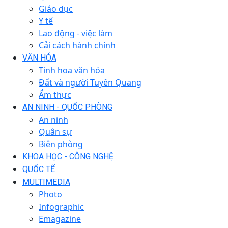
Giáo dục
Y tế
Lao động - việc làm
Cải cách hành chính
VĂN HÓA
Tinh hoa văn hóa
Đất và người Tuyên Quang
Ẩm thực
AN NINH - QUỐC PHÒNG
An ninh
Quân sự
Biên phòng
KHOA HỌC - CÔNG NGHỆ
QUỐC TẾ
MULTIMEDIA
Photo
Infographic
Emagazine