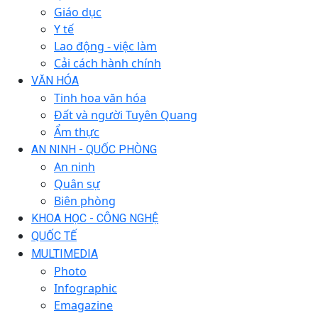
Giáo dục
Y tế
Lao động - việc làm
Cải cách hành chính
VĂN HÓA
Tinh hoa văn hóa
Đất và người Tuyên Quang
Ẩm thực
AN NINH - QUỐC PHÒNG
An ninh
Quân sự
Biên phòng
KHOA HỌC - CÔNG NGHỆ
QUỐC TẾ
MULTIMEDIA
Photo
Infographic
Emagazine