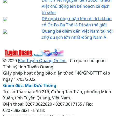
Việt chủ động lên kế hoạch xê dịch
từ sớm
Đề nghị công nhận Khu di tích khảo
cổ Óc Eo-Ba Thê là Di sản thế giới
Quảng bá điểm đến Việt Nam tại hội
chợ du lịch lớn nhất Đông Nam Á
© 2020
Báo Tuyên Quang Online
- Cơ quan chủ quản:
Tỉnh uỷ tỉnh Tuyên Quang
Giấy phép hoạt động báo điện tử số 140/GP-BTTTT cấp
ngày 17/03/2022
Giám đốc: Mai Đức Thông
Trụ sở Tòa soạn: Số 219, đường Tân Trào, phường Minh
Xuân, tỉnh Tuyên Quang, Việt Nam.
Điện thoại: 0207.3822820 - 0207.3817155 / Fax:
0207.3822821 - Email: