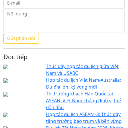
Đọc tiếp
Thúc đẩy hợp tác du lịch giữa Việt
Nam và USABC
Hợp tác du lịch Việt Nam-Australia:
Dư địa lớn, kỳ vọng mới
Thị trường khách Hàn Quốc tại
ASEAN: Việt Nam khẳng định vị thế
dẫn đầu
Hợp tác du lịch ASEAN+3: Thúc đẩy
tăng trưởng bao trùm và bền vững
Du lịch Tết Nguyên đán 2026: Khách