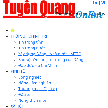
En |
Vi
Toggle main menu visibility
THỜI SỰ - CHÍNH TRỊ
Tin trong tỉnh
Tin trong nước
Xây dựng Đảng - Nhà nước - MTTQ
Bảo vệ nền tảng tư tưởng của Đảng
Đạo đức Hồ Chí Minh
KINH TẾ
Công nghiệp
Nông-Lâm nghiệp
Thương mại - Dịch vụ
Đầu tư
Nông thôn mới
XÃ HỘI