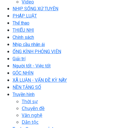
Video
NHỊP SỐNG XỨ TUYÊN
PHÁP LUẬT
Thể thao
THIẾU NHI
Chính sách
Nhịp cầu nhân ái
ỐNG KÍNH PHÓNG VIÊN
Giải trí
Người tốt - Việc tốt
GÓC NHÌN
XÃ LUẬN - VẤN ĐỀ KỲ NÀY
NỀN TẢNG SỐ
Truyền hình
Thời sự
Chuyên đề
Văn nghệ
Dân tộc