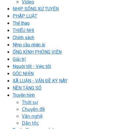
Video
NHỊP SỐNG XỨ TUYÊN
PHÁP LUẬT
Thể thao
THIẾU NHI
Chính sách
Nhịp cầu nhân ái
ỐNG KÍNH PHÓNG VIÊN
Giải trí
Người tốt - Việc tốt
GÓC NHÌN
XÃ LUẬN - VẤN ĐỀ KỲ NÀY
NỀN TẢNG SỐ
Truyền hình
Thời sự
Chuyên đề
Văn nghệ
Dân tộc