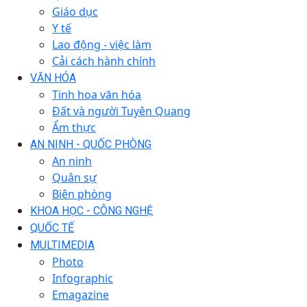
Giáo dục
Y tế
Lao động - việc làm
Cải cách hành chính
VĂN HÓA
Tinh hoa văn hóa
Đất và người Tuyên Quang
Ẩm thực
AN NINH - QUỐC PHÒNG
An ninh
Quân sự
Biên phòng
KHOA HỌC - CÔNG NGHỆ
QUỐC TẾ
MULTIMEDIA
Photo
Infographic
Emagazine