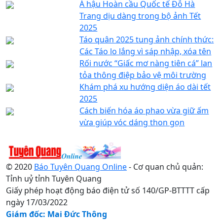
Á hậu Hoàn cầu Quốc tế Đỗ Hà
Trang dịu dàng trong bộ ảnh Tết
2025
Táo quân 2025 tung ảnh chính thức:
Các Táo lo lắng vì sáp nhập, xóa tên
Rối nước “Giấc mơ nàng tiên cá” lan
tỏa thông điệp bảo vệ môi trường
Khám phá xu hướng diện áo dài tết
2025
Cách biến hóa áo phao vừa giữ ấm
vừa giúp vóc dáng thon gọn
© 2020
Báo Tuyên Quang Online
- Cơ quan chủ quản:
Tỉnh uỷ tỉnh Tuyên Quang
Giấy phép hoạt động báo điện tử số 140/GP-BTTTT cấp
ngày 17/03/2022
Giám đốc: Mai Đức Thông