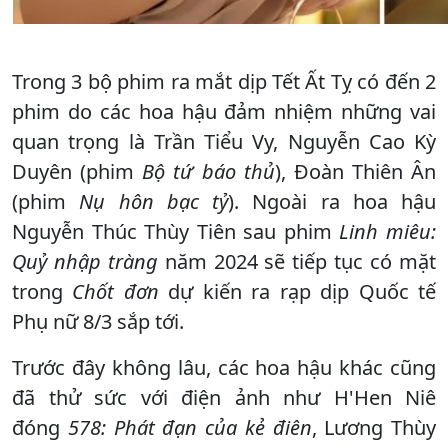
Trong 3 bộ phim ra mắt dịp Tết Ất Tỵ có đến 2
phim do các hoa hậu đảm nhiệm những vai
quan trọng là Trần Tiểu Vy, Nguyễn Cao Kỳ
Duyên (phim
Bộ tứ báo thủ
), Đoàn Thiên Ân
(phim
Nụ hôn bạc tỷ
). Ngoài ra hoa hậu
Nguyễn Thúc Thùy Tiên sau phim
Linh miêu:
Quỷ nhập tràng
năm 2024 sẽ tiếp tục có mặt
trong
Chốt đơn
dự kiến ra rạp dịp Quốc tế
Phụ nữ 8/3 sắp tới.
Trước đây không lâu, các hoa hậu khác cũng
đã thử sức với điện ảnh như H'Hen Niê
đóng
578: Phát đạn của kẻ điên
, Lương Thùy