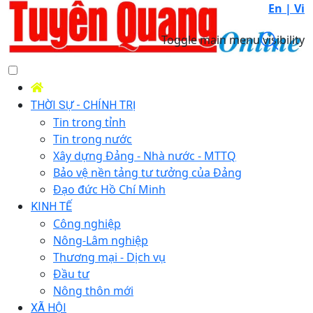
En |
Vi
Toggle main menu visibility
THỜI SỰ - CHÍNH TRỊ
Tin trong tỉnh
Tin trong nước
Xây dựng Đảng - Nhà nước - MTTQ
Bảo vệ nền tảng tư tưởng của Đảng
Đạo đức Hồ Chí Minh
KINH TẾ
Công nghiệp
Nông-Lâm nghiệp
Thương mại - Dịch vụ
Đầu tư
Nông thôn mới
XÃ HỘI