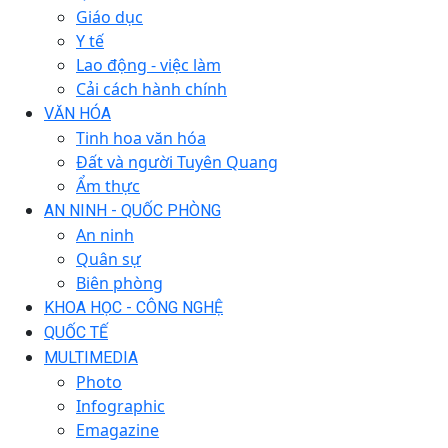
Giáo dục
Y tế
Lao động - việc làm
Cải cách hành chính
VĂN HÓA
Tinh hoa văn hóa
Đất và người Tuyên Quang
Ẩm thực
AN NINH - QUỐC PHÒNG
An ninh
Quân sự
Biên phòng
KHOA HỌC - CÔNG NGHỆ
QUỐC TẾ
MULTIMEDIA
Photo
Infographic
Emagazine