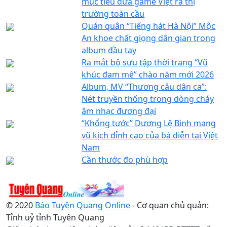
mục tiêu đưa game Việt ra thị
trường toàn cầu
Quán quân “Tiếng hát Hà Nội” Mộc
An khoe chất giọng dân gian trong
album đầu tay
Ra mắt bộ sưu tập thời trang “Vũ
khúc đam mê” chào năm mới 2026
Album, MV “Thương câu dân ca”:
Nét truyền thống trong dòng chảy
âm nhạc đương đại
“Khổng tước” Dương Lệ Bình mang
vũ kịch đỉnh cao của bà diễn tại Việt
Nam
Cần thước đo phù hợp
© 2020
Báo Tuyên Quang Online
- Cơ quan chủ quản:
Tỉnh uỷ tỉnh Tuyên Quang