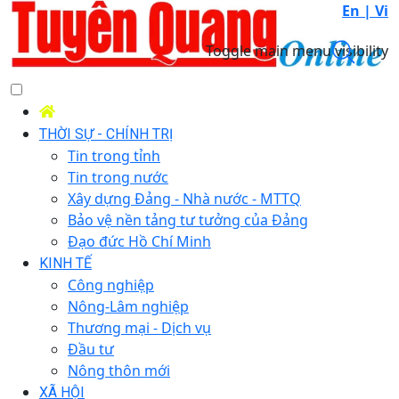
En |
Vi
Toggle main menu visibility
THỜI SỰ - CHÍNH TRỊ
Tin trong tỉnh
Tin trong nước
Xây dựng Đảng - Nhà nước - MTTQ
Bảo vệ nền tảng tư tưởng của Đảng
Đạo đức Hồ Chí Minh
KINH TẾ
Công nghiệp
Nông-Lâm nghiệp
Thương mại - Dịch vụ
Đầu tư
Nông thôn mới
XÃ HỘI