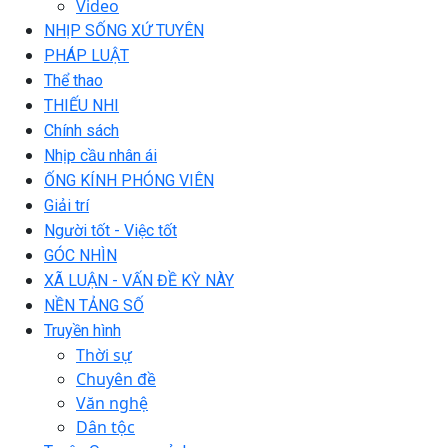
Video
NHỊP SỐNG XỨ TUYÊN
PHÁP LUẬT
Thể thao
THIẾU NHI
Chính sách
Nhịp cầu nhân ái
ỐNG KÍNH PHÓNG VIÊN
Giải trí
Người tốt - Việc tốt
GÓC NHÌN
XÃ LUẬN - VẤN ĐỀ KỲ NÀY
NỀN TẢNG SỐ
Truyền hình
Thời sự
Chuyên đề
Văn nghệ
Dân tộc