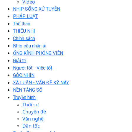
Video
NHỊP SỐNG XỨ TUYÊN
PHÁP LUẬT
Thể thao
THIẾU NHI
Chính sách
Nhịp cầu nhân ái
ỐNG KÍNH PHÓNG VIÊN
Giải trí
Người tốt - Việc tốt
GÓC NHÌN
XÃ LUẬN - VẤN ĐỀ KỲ NÀY
NỀN TẢNG SỐ
Truyền hình
Thời sự
Chuyên đề
Văn nghệ
Dân tộc