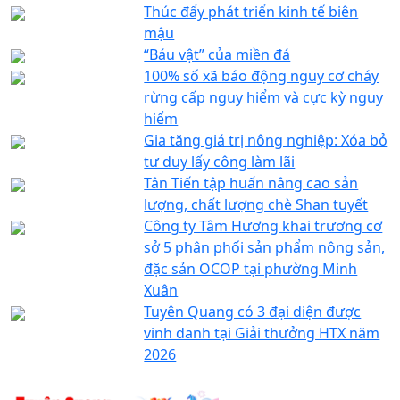
Thúc đẩy phát triển kinh tế biên
mậu
“Báu vật” của miền đá
100% số xã báo động nguy cơ cháy
rừng cấp nguy hiểm và cực kỳ nguy
hiểm
Gia tăng giá trị nông nghiệp: Xóa bỏ
tư duy lấy công làm lãi
Tân Tiến tập huấn nâng cao sản
lượng, chất lượng chè Shan tuyết
Công ty Tâm Hương khai trương cơ
sở 5 phân phối sản phẩm nông sản,
đặc sản OCOP tại phường Minh
Xuân
Tuyên Quang có 3 đại diện được
vinh danh tại Giải thưởng HTX năm
2026