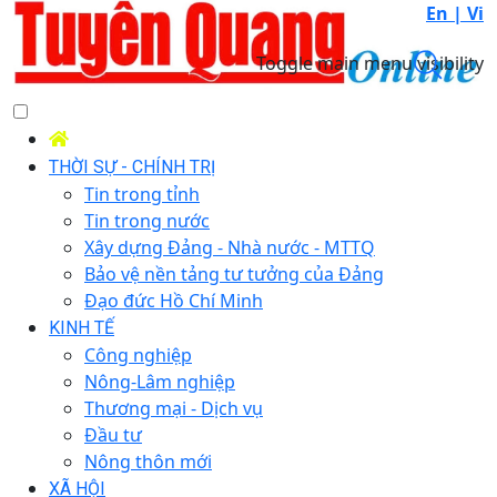
En |
Vi
Toggle main menu visibility
THỜI SỰ - CHÍNH TRỊ
Tin trong tỉnh
Tin trong nước
Xây dựng Đảng - Nhà nước - MTTQ
Bảo vệ nền tảng tư tưởng của Đảng
Đạo đức Hồ Chí Minh
KINH TẾ
Công nghiệp
Nông-Lâm nghiệp
Thương mại - Dịch vụ
Đầu tư
Nông thôn mới
XÃ HỘI