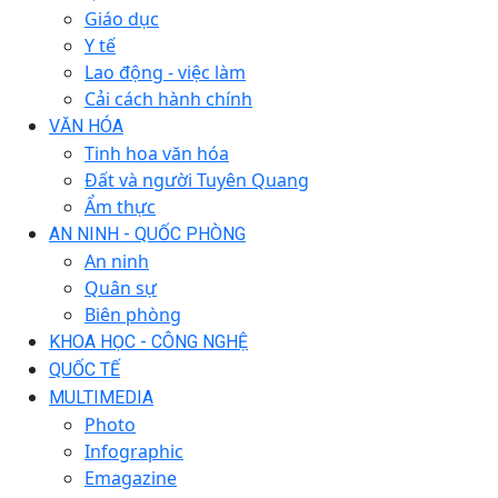
Giáo dục
Y tế
Lao động - việc làm
Cải cách hành chính
VĂN HÓA
Tinh hoa văn hóa
Đất và người Tuyên Quang
Ẩm thực
AN NINH - QUỐC PHÒNG
An ninh
Quân sự
Biên phòng
KHOA HỌC - CÔNG NGHỆ
QUỐC TẾ
MULTIMEDIA
Photo
Infographic
Emagazine