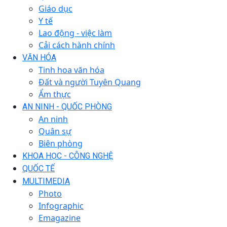
Giáo dục
Y tế
Lao động - việc làm
Cải cách hành chính
VĂN HÓA
Tinh hoa văn hóa
Đất và người Tuyên Quang
Ẩm thực
AN NINH - QUỐC PHÒNG
An ninh
Quân sự
Biên phòng
KHOA HỌC - CÔNG NGHỆ
QUỐC TẾ
MULTIMEDIA
Photo
Infographic
Emagazine