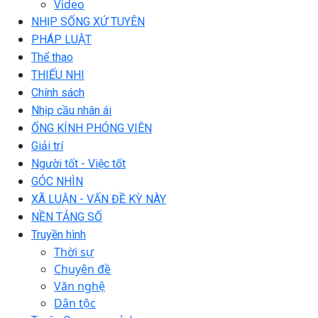
Video
NHỊP SỐNG XỨ TUYÊN
PHÁP LUẬT
Thể thao
THIẾU NHI
Chính sách
Nhịp cầu nhân ái
ỐNG KÍNH PHÓNG VIÊN
Giải trí
Người tốt - Việc tốt
GÓC NHÌN
XÃ LUẬN - VẤN ĐỀ KỲ NÀY
NỀN TẢNG SỐ
Truyền hình
Thời sự
Chuyên đề
Văn nghệ
Dân tộc