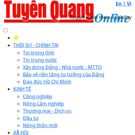
En |
Vi
Toggle main menu visibility
THỜI SỰ - CHÍNH TRỊ
Tin trong tỉnh
Tin trong nước
Xây dựng Đảng - Nhà nước - MTTQ
Bảo vệ nền tảng tư tưởng của Đảng
Đạo đức Hồ Chí Minh
KINH TẾ
Công nghiệp
Nông-Lâm nghiệp
Thương mại - Dịch vụ
Đầu tư
Nông thôn mới
XÃ HỘI