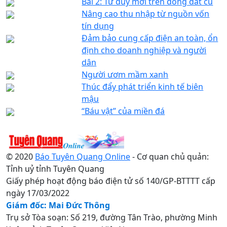
Bài 2: Tư duy mới trên đồng đất cũ
Nâng cao thu nhập từ nguồn vốn
tín dụng
Đảm bảo cung cấp điện an toàn, ổn
định cho doanh nghiệp và người
dân
Người ươm mầm xanh
Thúc đẩy phát triển kinh tế biên
mậu
“Báu vật” của miền đá
© 2020
Báo Tuyên Quang Online
- Cơ quan chủ quản:
Tỉnh uỷ tỉnh Tuyên Quang
Giấy phép hoạt động báo điện tử số 140/GP-BTTTT cấp
ngày 17/03/2022
Giám đốc: Mai Đức Thông
Trụ sở Tòa soạn: Số 219, đường Tân Trào, phường Minh