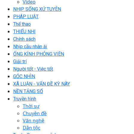
Video
NHỊP SỐNG XỨ TUYÊN
PHÁP LUẬT
Thể thao
THIẾU NHI
Chính sách
Nhịp cầu nhân ái
ỐNG KÍNH PHÓNG VIÊN
Giải trí
Người tốt - Việc tốt
GÓC NHÌN
XÃ LUẬN - VẤN ĐỀ KỲ NÀY
NỀN TẢNG SỐ
Truyền hình
Thời sự
Chuyên đề
Văn nghệ
Dân tộc