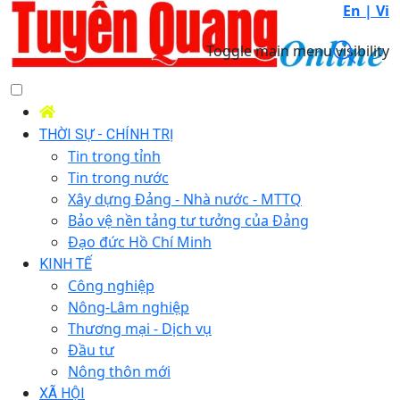
En |
Vi
Toggle main menu visibility
THỜI SỰ - CHÍNH TRỊ
Tin trong tỉnh
Tin trong nước
Xây dựng Đảng - Nhà nước - MTTQ
Bảo vệ nền tảng tư tưởng của Đảng
Đạo đức Hồ Chí Minh
KINH TẾ
Công nghiệp
Nông-Lâm nghiệp
Thương mại - Dịch vụ
Đầu tư
Nông thôn mới
XÃ HỘI