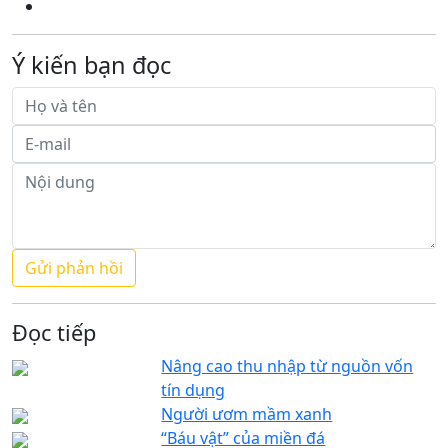
Ý kiến bạn đọc
Đọc tiếp
Nâng cao thu nhập từ nguồn vốn
tín dụng
Người ươm mầm xanh
“Báu vật” của miền đá