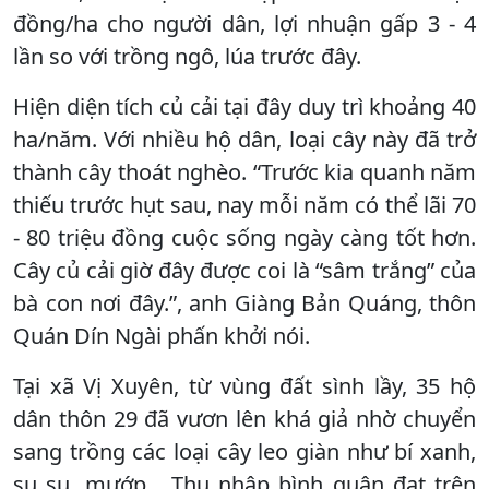
đồng/ha cho người dân, lợi nhuận gấp 3 - 4
lần so với trồng ngô, lúa trước đây.
Hiện diện tích củ cải tại đây duy trì khoảng 40
ha/năm. Với nhiều hộ dân, loại cây này đã trở
thành cây thoát nghèo. “Trước kia quanh năm
thiếu trước hụt sau, nay mỗi năm có thể lãi 70
- 80 triệu đồng cuộc sống ngày càng tốt hơn.
Cây củ cải giờ đây được coi là “sâm trắng” của
bà con nơi đây.”, anh Giàng Bản Quáng, thôn
Quán Dín Ngài phấn khởi nói.
Tại xã Vị Xuyên, từ vùng đất sình lầy, 35 hộ
dân thôn 29 đã vươn lên khá giả nhờ chuyển
sang trồng các loại cây leo giàn như bí xanh,
su su, mướp... Thu nhập bình quân đạt trên