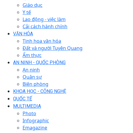
Giáo dục
Y tế
Lao động - việc làm
Cải cách hành chính
VĂN HÓA
Tinh hoa văn hóa
Đất và người Tuyên Quang
Ẩm thực
AN NINH - QUỐC PHÒNG
An ninh
Quân sự
Biên phòng
KHOA HỌC - CÔNG NGHỆ
QUỐC TẾ
MULTIMEDIA
Photo
Infographic
Emagazine