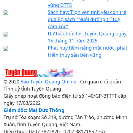
vùng DTTS
Sách hay: Trọn vẹn tình yêu con trẻ
qua Bộ sách "Nuôi dưỡng trí tuệ
cảm xúc"
Dự báo thời tiết Tuyên Quang ngày
15 tháng 11 năm 2025
Phát huy tiềm năng mặt nước, phát
triển thủy sản bền vững
© 2020
Báo Tuyên Quang Online
- Cơ quan chủ quản:
Tỉnh uỷ tỉnh Tuyên Quang
Giấy phép hoạt động báo điện tử số 140/GP-BTTTT cấp
ngày 17/03/2022
Giám đốc: Mai Đức Thông
Trụ sở Tòa soạn: Số 219, đường Tân Trào, phường Minh
Xuân, tỉnh Tuyên Quang, Việt Nam.
Điện thoại: 0207.3822820 - 0207.3817155 / Fax: