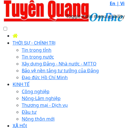
En |
Vi
Toggle main menu visibility
THỜI SỰ - CHÍNH TRỊ
Tin trong tỉnh
Tin trong nước
Xây dựng Đảng - Nhà nước - MTTQ
Bảo vệ nền tảng tư tưởng của Đảng
Đạo đức Hồ Chí Minh
KINH TẾ
Công nghiệp
Nông-Lâm nghiệp
Thương mại - Dịch vụ
Đầu tư
Nông thôn mới
XÃ HỘI