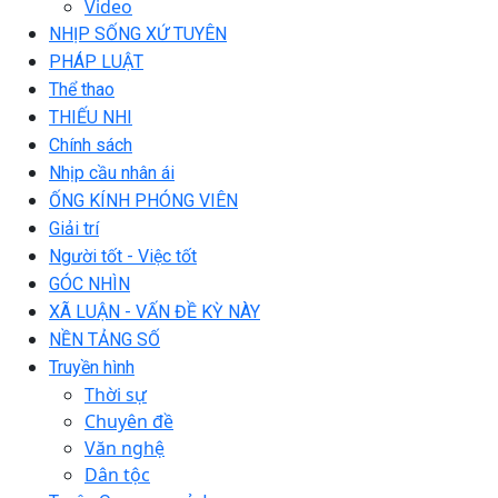
Video
NHỊP SỐNG XỨ TUYÊN
PHÁP LUẬT
Thể thao
THIẾU NHI
Chính sách
Nhịp cầu nhân ái
ỐNG KÍNH PHÓNG VIÊN
Giải trí
Người tốt - Việc tốt
GÓC NHÌN
XÃ LUẬN - VẤN ĐỀ KỲ NÀY
NỀN TẢNG SỐ
Truyền hình
Thời sự
Chuyên đề
Văn nghệ
Dân tộc