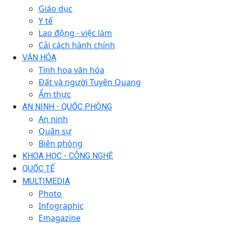
Giáo dục
Y tế
Lao động - việc làm
Cải cách hành chính
VĂN HÓA
Tinh hoa văn hóa
Đất và người Tuyên Quang
Ẩm thực
AN NINH - QUỐC PHÒNG
An ninh
Quân sự
Biên phòng
KHOA HỌC - CÔNG NGHỆ
QUỐC TẾ
MULTIMEDIA
Photo
Infographic
Emagazine