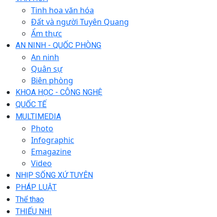
Tinh hoa văn hóa
Đất và người Tuyên Quang
Ẩm thực
AN NINH - QUỐC PHÒNG
An ninh
Quân sự
Biên phòng
KHOA HỌC - CÔNG NGHỆ
QUỐC TẾ
MULTIMEDIA
Photo
Infographic
Emagazine
Video
NHỊP SỐNG XỨ TUYÊN
PHÁP LUẬT
Thể thao
THIẾU NHI