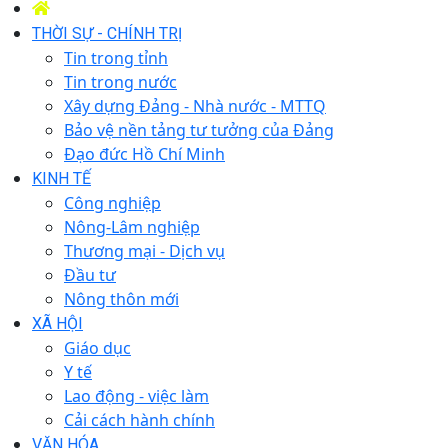
THỜI SỰ - CHÍNH TRỊ
Tin trong tỉnh
Tin trong nước
Xây dựng Đảng - Nhà nước - MTTQ
Bảo vệ nền tảng tư tưởng của Đảng
Đạo đức Hồ Chí Minh
KINH TẾ
Công nghiệp
Nông-Lâm nghiệp
Thương mại - Dịch vụ
Đầu tư
Nông thôn mới
XÃ HỘI
Giáo dục
Y tế
Lao động - việc làm
Cải cách hành chính
VĂN HÓA