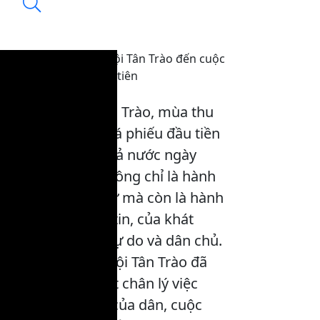
Từ Quốc dân Đại hội Tân Trào đến cuộc
Tổng tuyển cử đầu tiên
15:25, 05/01/2026
Từ mái đình Tân Trào, mùa thu
năm 1945 đến lá phiếu đầu tiền
của Nhân dân cả nước ngày
6/1/1946, đó không chỉ là hành
trình của lịch sử mà còn là hành
trình của niềm tin, của khát
vọng, độc lập, tự do và dân chủ.
Quốc dân Đại hội Tân Trào đã
khẳng định một chân lý việc
nước ta là việc của dân, cuộc