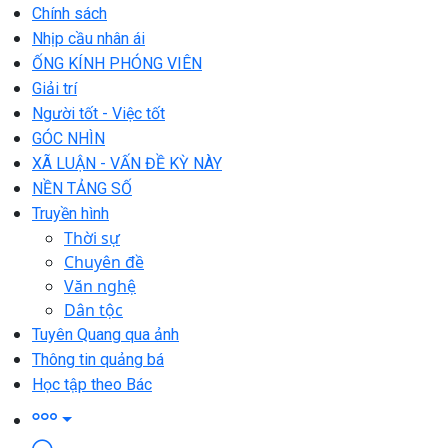
Chính sách
Nhịp cầu nhân ái
ỐNG KÍNH PHÓNG VIÊN
Giải trí
Người tốt - Việc tốt
GÓC NHÌN
XÃ LUẬN - VẤN ĐỀ KỲ NÀY
NỀN TẢNG SỐ
Truyền hình
Thời sự
Chuyên đề
Văn nghệ
Dân tộc
Tuyên Quang qua ảnh
Thông tin quảng bá
Học tập theo Bác