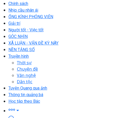
Chính sách
Nhịp cầu nhân ái
ỐNG KÍNH PHÓNG VIÊN
Giải trí
Người tốt - Việc tốt
GÓC NHÌN
XÃ LUẬN - VẤN ĐỀ KỲ NÀY
NỀN TẢNG SỐ
Truyền hình
Thời sự
Chuyên đề
Văn nghệ
Dân tộc
Tuyên Quang qua ảnh
Thông tin quảng bá
Học tập theo Bác