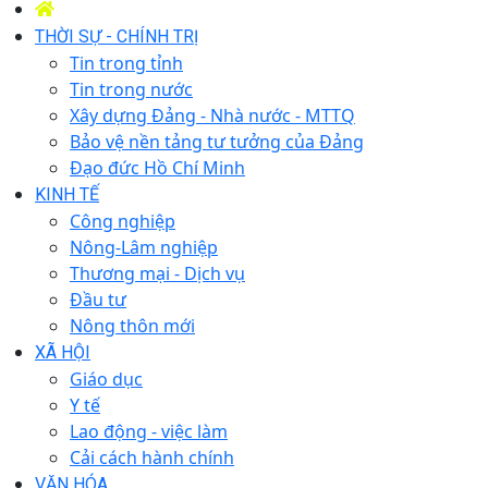
THỜI SỰ - CHÍNH TRỊ
Tin trong tỉnh
Tin trong nước
Xây dựng Đảng - Nhà nước - MTTQ
Bảo vệ nền tảng tư tưởng của Đảng
Đạo đức Hồ Chí Minh
KINH TẾ
Công nghiệp
Nông-Lâm nghiệp
Thương mại - Dịch vụ
Đầu tư
Nông thôn mới
XÃ HỘI
Giáo dục
Y tế
Lao động - việc làm
Cải cách hành chính
VĂN HÓA