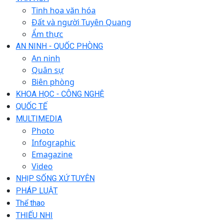
Tinh hoa văn hóa
Đất và người Tuyên Quang
Ẩm thực
AN NINH - QUỐC PHÒNG
An ninh
Quân sự
Biên phòng
KHOA HỌC - CÔNG NGHỆ
QUỐC TẾ
MULTIMEDIA
Photo
Infographic
Emagazine
Video
NHỊP SỐNG XỨ TUYÊN
PHÁP LUẬT
Thể thao
THIẾU NHI