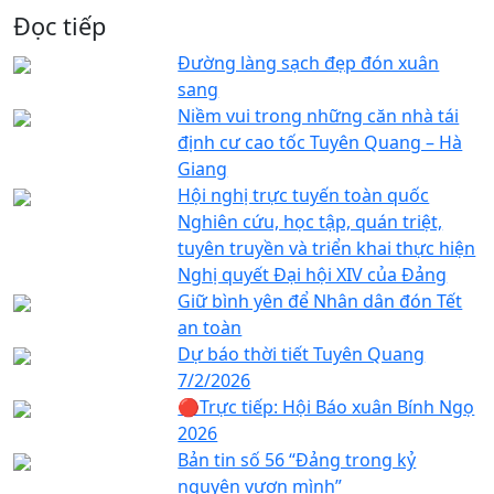
Đọc tiếp
Đường làng sạch đẹp đón xuân
sang
Niềm vui trong những căn nhà tái
định cư cao tốc Tuyên Quang – Hà
Giang
Hội nghị trực tuyến toàn quốc
Nghiên cứu, học tập, quán triệt,
tuyên truyền và triển khai thực hiện
Nghị quyết Đại hội XIV của Đảng
Giữ bình yên để Nhân dân đón Tết
an toàn
Dự báo thời tiết Tuyên Quang
7/2/2026
🔴Trực tiếp: Hội Báo xuân Bính Ngọ
2026
Bản tin số 56 “Đảng trong kỷ
nguyên vươn mình”