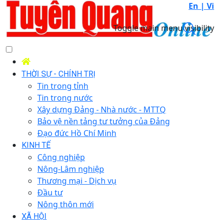
En |
Vi
Toggle main menu visibility
THỜI SỰ - CHÍNH TRỊ
Tin trong tỉnh
Tin trong nước
Xây dựng Đảng - Nhà nước - MTTQ
Bảo vệ nền tảng tư tưởng của Đảng
Đạo đức Hồ Chí Minh
KINH TẾ
Công nghiệp
Nông-Lâm nghiệp
Thương mại - Dịch vụ
Đầu tư
Nông thôn mới
XÃ HỘI