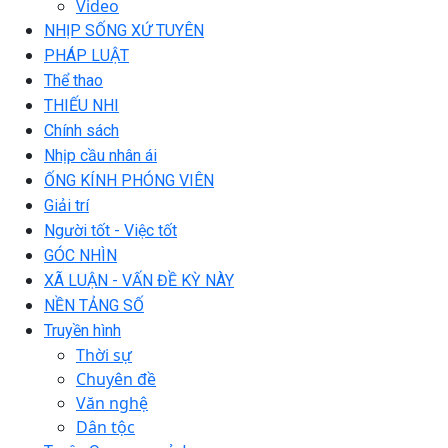
Video
NHỊP SỐNG XỨ TUYÊN
PHÁP LUẬT
Thể thao
THIẾU NHI
Chính sách
Nhịp cầu nhân ái
ỐNG KÍNH PHÓNG VIÊN
Giải trí
Người tốt - Việc tốt
GÓC NHÌN
XÃ LUẬN - VẤN ĐỀ KỲ NÀY
NỀN TẢNG SỐ
Truyền hình
Thời sự
Chuyên đề
Văn nghệ
Dân tộc