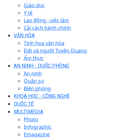
Giáo dục
Y tế
Lao động - việc làm
Cải cách hành chính
VĂN HÓA
Tinh hoa văn hóa
Đất và người Tuyên Quang
Ẩm thực
AN NINH - QUỐC PHÒNG
An ninh
Quân sự
Biên phòng
KHOA HỌC - CÔNG NGHỆ
QUỐC TẾ
MULTIMEDIA
Photo
Infographic
Emagazine