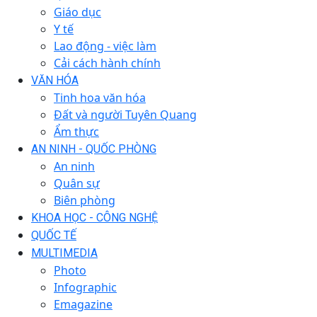
Giáo dục
Y tế
Lao động - việc làm
Cải cách hành chính
VĂN HÓA
Tinh hoa văn hóa
Đất và người Tuyên Quang
Ẩm thực
AN NINH - QUỐC PHÒNG
An ninh
Quân sự
Biên phòng
KHOA HỌC - CÔNG NGHỆ
QUỐC TẾ
MULTIMEDIA
Photo
Infographic
Emagazine