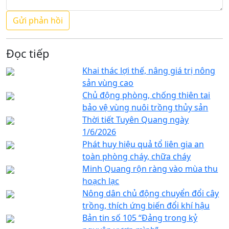
Đọc tiếp
Khai thác lợi thế, nâng giá trị nông
sản vùng cao
Chủ động phòng, chống thiên tai
bảo vệ vùng nuôi trồng thủy sản
Thời tiết Tuyên Quang ngày
1/6/2026
Phát huy hiệu quả tổ liên gia an
toàn phòng cháy, chữa cháy
Minh Quang rộn ràng vào mùa thu
hoạch lạc
Nông dân chủ động chuyển đổi cây
trồng, thích ứng biến đổi khí hậu
Bản tin số 105 “Đảng trong kỷ