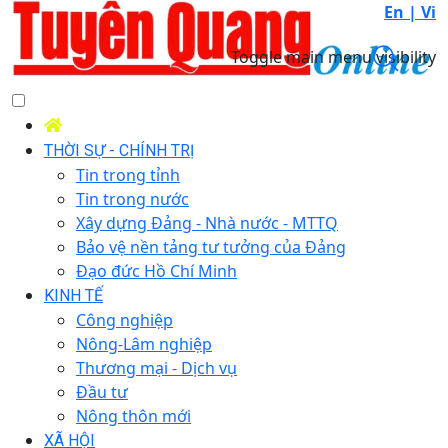
En |
Vi
Toggle main menu visibility
THỜI SỰ - CHÍNH TRỊ
Tin trong tỉnh
Tin trong nước
Xây dựng Đảng - Nhà nước - MTTQ
Bảo vệ nền tảng tư tưởng của Đảng
Đạo đức Hồ Chí Minh
KINH TẾ
Công nghiệp
Nông-Lâm nghiệp
Thương mại - Dịch vụ
Đầu tư
Nông thôn mới
XÃ HỘI