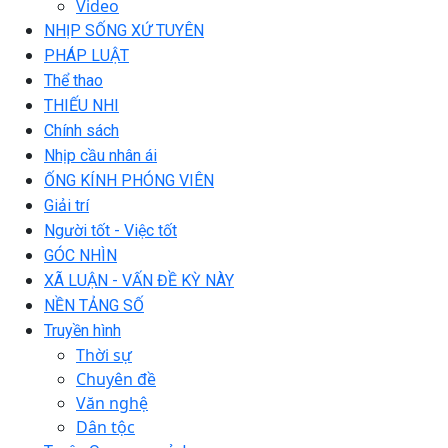
Video
NHỊP SỐNG XỨ TUYÊN
PHÁP LUẬT
Thể thao
THIẾU NHI
Chính sách
Nhịp cầu nhân ái
ỐNG KÍNH PHÓNG VIÊN
Giải trí
Người tốt - Việc tốt
GÓC NHÌN
XÃ LUẬN - VẤN ĐỀ KỲ NÀY
NỀN TẢNG SỐ
Truyền hình
Thời sự
Chuyên đề
Văn nghệ
Dân tộc