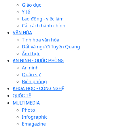
Giáo dục
Y tế
Lao động - việc làm
Cải cách hành chính
VĂN HÓA
Tinh hoa văn hóa
Đất và người Tuyên Quang
Ẩm thực
AN NINH - QUỐC PHÒNG
An ninh
Quân sự
Biên phòng
KHOA HỌC - CÔNG NGHỆ
QUỐC TẾ
MULTIMEDIA
Photo
Infographic
Emagazine