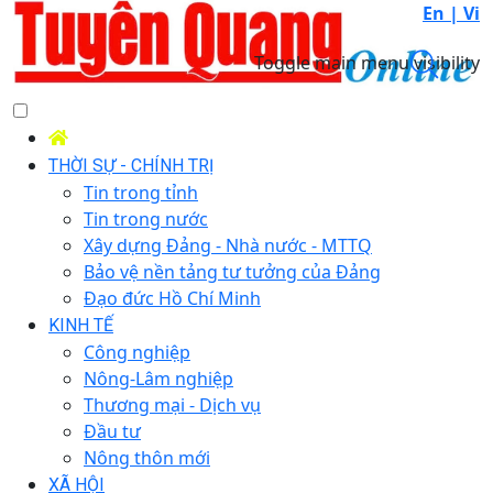
En |
Vi
Toggle main menu visibility
THỜI SỰ - CHÍNH TRỊ
Tin trong tỉnh
Tin trong nước
Xây dựng Đảng - Nhà nước - MTTQ
Bảo vệ nền tảng tư tưởng của Đảng
Đạo đức Hồ Chí Minh
KINH TẾ
Công nghiệp
Nông-Lâm nghiệp
Thương mại - Dịch vụ
Đầu tư
Nông thôn mới
XÃ HỘI