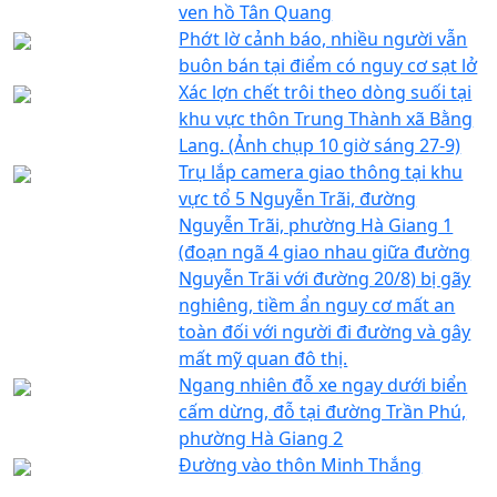
ven hồ Tân Quang
Phớt lờ cảnh báo, nhiều người vẫn
buôn bán tại điểm có nguy cơ sạt lở
Xác lợn chết trôi theo dòng suối tại
khu vực thôn Trung Thành xã Bằng
Lang. (Ảnh chụp 10 giờ sáng 27-9)
Trụ lắp camera giao thông tại khu
vực tổ 5 Nguyễn Trãi, đường
Nguyễn Trãi, phường Hà Giang 1
(đoạn ngã 4 giao nhau giữa đường
Nguyễn Trãi với đường 20/8) bị gãy
nghiêng, tiềm ẩn nguy cơ mất an
toàn đối với người đi đường và gây
mất mỹ quan đô thị.
Ngang nhiên đỗ xe ngay dưới biển
cấm dừng, đỗ tại đường Trần Phú,
phường Hà Giang 2
Đường vào thôn Minh Thắng