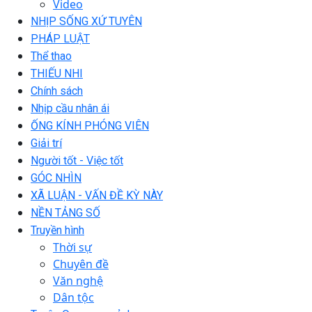
Video
NHỊP SỐNG XỨ TUYÊN
PHÁP LUẬT
Thể thao
THIẾU NHI
Chính sách
Nhịp cầu nhân ái
ỐNG KÍNH PHÓNG VIÊN
Giải trí
Người tốt - Việc tốt
GÓC NHÌN
XÃ LUẬN - VẤN ĐỀ KỲ NÀY
NỀN TẢNG SỐ
Truyền hình
Thời sự
Chuyên đề
Văn nghệ
Dân tộc