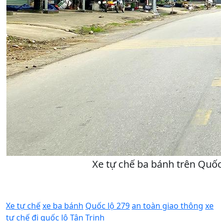
Xe tự chế ba bánh trên Quốc
Xe tự chế
xe ba bánh
Quốc lộ 279
an toàn giao thông
xe
tự chế đi quốc lộ
Tân Trịnh