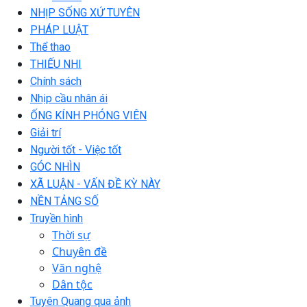
NHỊP SỐNG XỨ TUYÊN
PHÁP LUẬT
Thể thao
THIẾU NHI
Chính sách
Nhịp cầu nhân ái
ỐNG KÍNH PHÓNG VIÊN
Giải trí
Người tốt - Việc tốt
GÓC NHÌN
XÃ LUẬN - VẤN ĐỀ KỲ NÀY
NỀN TẢNG SỐ
Truyền hình
Thời sự
Chuyên đề
Văn nghệ
Dân tộc
Tuyên Quang qua ảnh