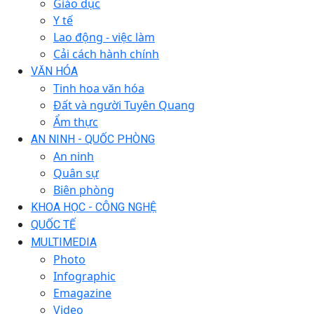
Giáo dục
Y tế
Lao động - việc làm
Cải cách hành chính
VĂN HÓA
Tinh hoa văn hóa
Đất và người Tuyên Quang
Ẩm thực
AN NINH - QUỐC PHÒNG
An ninh
Quân sự
Biên phòng
KHOA HỌC - CÔNG NGHỆ
QUỐC TẾ
MULTIMEDIA
Photo
Infographic
Emagazine
Video