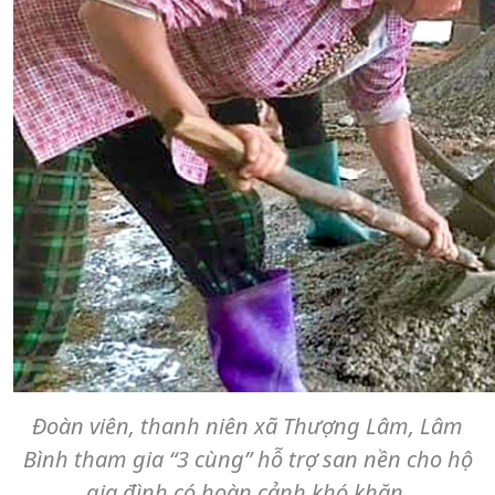
Đoàn viên, thanh niên xã Thượng Lâm, Lâm
Bình tham gia “3 cùng” hỗ trợ san nền cho hộ
gia đình có hoàn cảnh khó khăn.