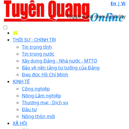
En |
Vi
Toggle main menu visibility
THỜI SỰ - CHÍNH TRỊ
Tin trong tỉnh
Tin trong nước
Xây dựng Đảng - Nhà nước - MTTQ
Bảo vệ nền tảng tư tưởng của Đảng
Đạo đức Hồ Chí Minh
KINH TẾ
Công nghiệp
Nông-Lâm nghiệp
Thương mại - Dịch vụ
Đầu tư
Nông thôn mới
XÃ HỘI