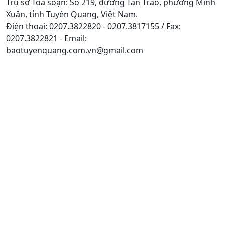
Trụ sở Tòa soạn: Số 219, đường Tân Trào, phường Minh
Xuân, tỉnh Tuyên Quang, Việt Nam.
Điện thoại: 0207.3822820 - 0207.3817155 / Fax:
0207.3822821 - Email:
baotuyenquang.com.vn@gmail.com