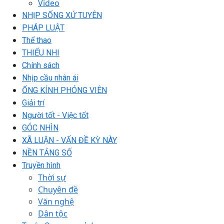
Video
NHỊP SỐNG XỨ TUYÊN
PHÁP LUẬT
Thể thao
THIẾU NHI
Chính sách
Nhịp cầu nhân ái
ỐNG KÍNH PHÓNG VIÊN
Giải trí
Người tốt - Việc tốt
GÓC NHÌN
XÃ LUẬN - VẤN ĐỀ KỲ NÀY
NỀN TẢNG SỐ
Truyền hình
Thời sự
Chuyên đề
Văn nghệ
Dân tộc