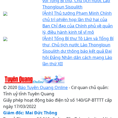
với Tổng Bí thư, Chủ tịch nước Lào
Thongloun Sisoulith
[Ảnh] Thủ tướng Phạm Minh Chính
chủ trì phiên họp lần thứ hai của
Ban Chỉ đạo của Chính phủ về quản
lý, điều hành kinh tế vĩ mô
[Ảnh] Tổng Bí thư Tô Lâm và Tổng Bí
thư, Chủ tịch nước Lào Thongloun
Sisoulith dự thông báo kết quả Đại
hội Đảng Nhân dân cách mạng Lào
lần thứ XII
© 2020
Báo Tuyên Quang Online
- Cơ quan chủ quản:
Tỉnh uỷ tỉnh Tuyên Quang
Giấy phép hoạt động báo điện tử số 140/GP-BTTTT cấp
ngày 17/03/2022
Giám đốc: Mai Đức Thông