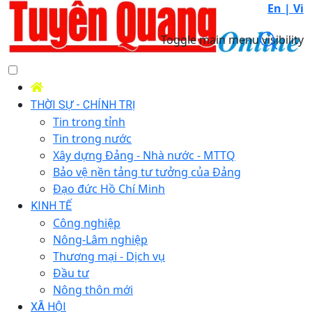
En |
Vi
Toggle main menu visibility
THỜI SỰ - CHÍNH TRỊ
Tin trong tỉnh
Tin trong nước
Xây dựng Đảng - Nhà nước - MTTQ
Bảo vệ nền tảng tư tưởng của Đảng
Đạo đức Hồ Chí Minh
KINH TẾ
Công nghiệp
Nông-Lâm nghiệp
Thương mại - Dịch vụ
Đầu tư
Nông thôn mới
XÃ HỘI