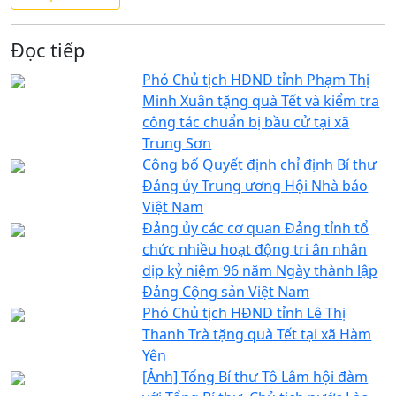
Đọc tiếp
Phó Chủ tịch HĐND tỉnh Phạm Thị
Minh Xuân tặng quà Tết và kiểm tra
công tác chuẩn bị bầu cử tại xã
Trung Sơn
Công bố Quyết định chỉ định Bí thư
Đảng ủy Trung ương Hội Nhà báo
Việt Nam
Đảng ủy các cơ quan Đảng tỉnh tổ
chức nhiều hoạt động tri ân nhân
dịp kỷ niệm 96 năm Ngày thành lập
Đảng Cộng sản Việt Nam
Phó Chủ tịch HĐND tỉnh Lê Thị
Thanh Trà tặng quà Tết tại xã Hàm
Yên
[Ảnh] Tổng Bí thư Tô Lâm hội đàm