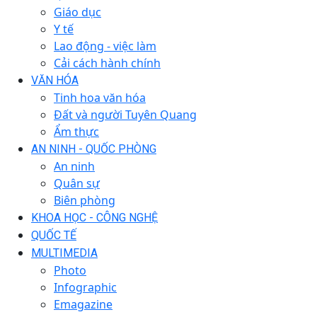
Giáo dục
Y tế
Lao động - việc làm
Cải cách hành chính
VĂN HÓA
Tinh hoa văn hóa
Đất và người Tuyên Quang
Ẩm thực
AN NINH - QUỐC PHÒNG
An ninh
Quân sự
Biên phòng
KHOA HỌC - CÔNG NGHỆ
QUỐC TẾ
MULTIMEDIA
Photo
Infographic
Emagazine