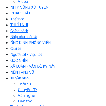
Video
NHỊP SỐNG XỨ TUYÊN
PHÁP LUẬT
Thể thao
THIẾU NHI
Chính sách
Nhịp cầu nhân ái
ỐNG KÍNH PHÓNG VIÊN
Giải trí
Người tốt - Việc tốt
GÓC NHÌN
XÃ LUẬN - VẤN ĐỀ KỲ NÀY
NỀN TẢNG SỐ
Truyền hình
Thời sự
Chuyên đề
Văn nghệ
Dân tộc