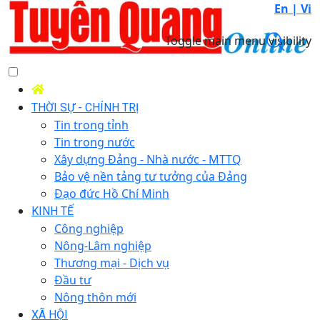
En |
Vi
Toggle main menu visibility
THỜI SỰ - CHÍNH TRỊ
Tin trong tỉnh
Tin trong nước
Xây dựng Đảng - Nhà nước - MTTQ
Bảo vệ nền tảng tư tưởng của Đảng
Đạo đức Hồ Chí Minh
KINH TẾ
Công nghiệp
Nông-Lâm nghiệp
Thương mại - Dịch vụ
Đầu tư
Nông thôn mới
XÃ HỘI