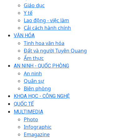
Giáo dục
Y tế
Lao động - việc làm
Cải cách hành chính
VĂN HÓA
Tinh hoa văn hóa
Đất và người Tuyên Quang
Ẩm thực
AN NINH - QUỐC PHÒNG
An ninh
Quân sự
Biên phòng
KHOA HỌC - CÔNG NGHỆ
QUỐC TẾ
MULTIMEDIA
Photo
Infographic
Emagazine