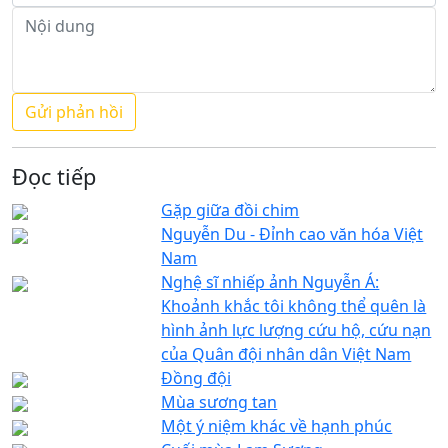
Đọc tiếp
Gặp giữa đồi chim
Nguyễn Du - Đỉnh cao văn hóa Việt
Nam
Nghệ sĩ nhiếp ảnh Nguyễn Á:
Khoảnh khắc tôi không thể quên là
hình ảnh lực lượng cứu hộ, cứu nạn
của Quân đội nhân dân Việt Nam
Đồng đội
Mùa sương tan
Một ý niệm khác về hạnh phúc