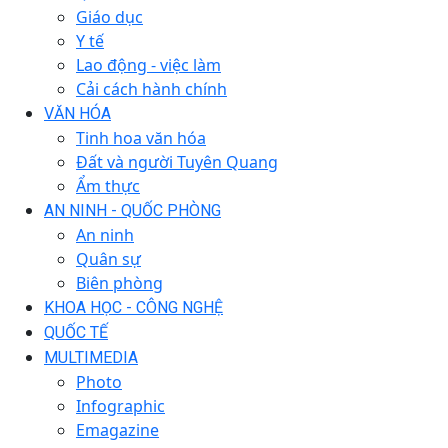
Giáo dục
Y tế
Lao động - việc làm
Cải cách hành chính
VĂN HÓA
Tinh hoa văn hóa
Đất và người Tuyên Quang
Ẩm thực
AN NINH - QUỐC PHÒNG
An ninh
Quân sự
Biên phòng
KHOA HỌC - CÔNG NGHỆ
QUỐC TẾ
MULTIMEDIA
Photo
Infographic
Emagazine