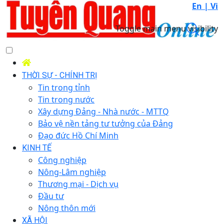
En |
Vi
Toggle main menu visibility
THỜI SỰ - CHÍNH TRỊ
Tin trong tỉnh
Tin trong nước
Xây dựng Đảng - Nhà nước - MTTQ
Bảo vệ nền tảng tư tưởng của Đảng
Đạo đức Hồ Chí Minh
KINH TẾ
Công nghiệp
Nông-Lâm nghiệp
Thương mại - Dịch vụ
Đầu tư
Nông thôn mới
XÃ HỘI