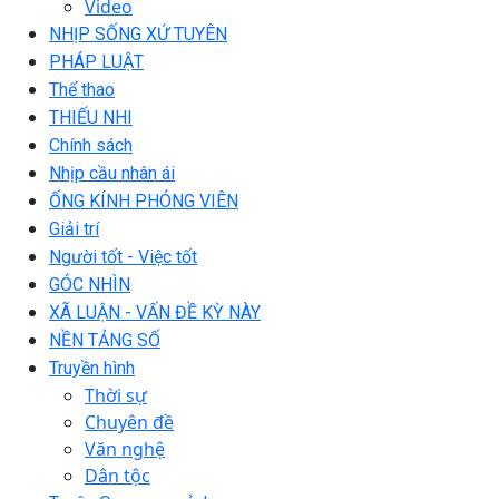
Video
NHỊP SỐNG XỨ TUYÊN
PHÁP LUẬT
Thể thao
THIẾU NHI
Chính sách
Nhịp cầu nhân ái
ỐNG KÍNH PHÓNG VIÊN
Giải trí
Người tốt - Việc tốt
GÓC NHÌN
XÃ LUẬN - VẤN ĐỀ KỲ NÀY
NỀN TẢNG SỐ
Truyền hình
Thời sự
Chuyên đề
Văn nghệ
Dân tộc