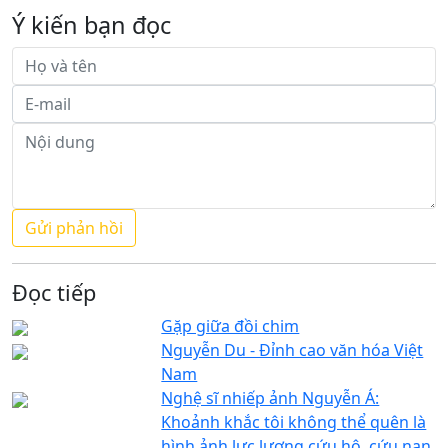
Ý kiến bạn đọc
Đọc tiếp
Gặp giữa đồi chim
Nguyễn Du - Đỉnh cao văn hóa Việt
Nam
Nghệ sĩ nhiếp ảnh Nguyễn Á:
Khoảnh khắc tôi không thể quên là
hình ảnh lực lượng cứu hộ, cứu nạn