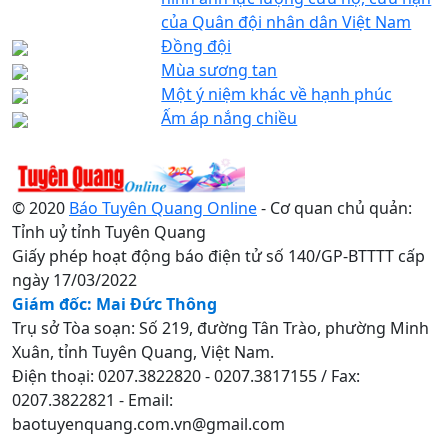
của Quân đội nhân dân Việt Nam
Đồng đội
Mùa sương tan
Một ý niệm khác về hạnh phúc
Ấm áp nắng chiều
© 2020
Báo Tuyên Quang Online
- Cơ quan chủ quản:
Tỉnh uỷ tỉnh Tuyên Quang
Giấy phép hoạt động báo điện tử số 140/GP-BTTTT cấp
ngày 17/03/2022
Giám đốc: Mai Đức Thông
Trụ sở Tòa soạn: Số 219, đường Tân Trào, phường Minh
Xuân, tỉnh Tuyên Quang, Việt Nam.
Điện thoại: 0207.3822820 - 0207.3817155 / Fax:
0207.3822821 - Email:
baotuyenquang.com.vn@gmail.com