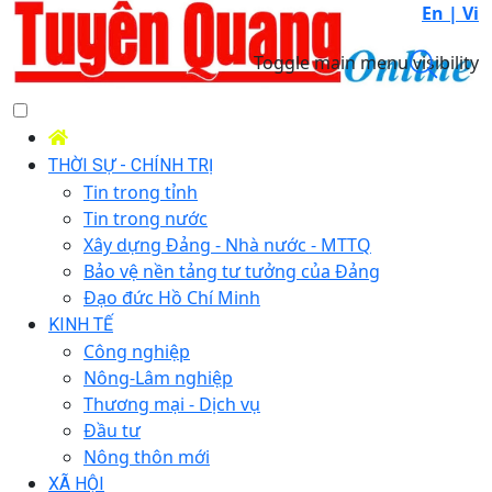
En |
Vi
Toggle main menu visibility
THỜI SỰ - CHÍNH TRỊ
Tin trong tỉnh
Tin trong nước
Xây dựng Đảng - Nhà nước - MTTQ
Bảo vệ nền tảng tư tưởng của Đảng
Đạo đức Hồ Chí Minh
KINH TẾ
Công nghiệp
Nông-Lâm nghiệp
Thương mại - Dịch vụ
Đầu tư
Nông thôn mới
XÃ HỘI