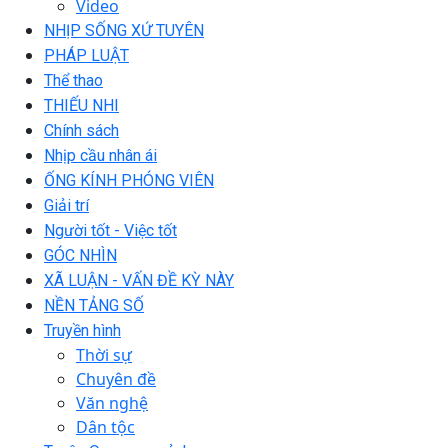
Video
NHỊP SỐNG XỨ TUYÊN
PHÁP LUẬT
Thể thao
THIẾU NHI
Chính sách
Nhịp cầu nhân ái
ỐNG KÍNH PHÓNG VIÊN
Giải trí
Người tốt - Việc tốt
GÓC NHÌN
XÃ LUẬN - VẤN ĐỀ KỲ NÀY
NỀN TẢNG SỐ
Truyền hình
Thời sự
Chuyên đề
Văn nghệ
Dân tộc