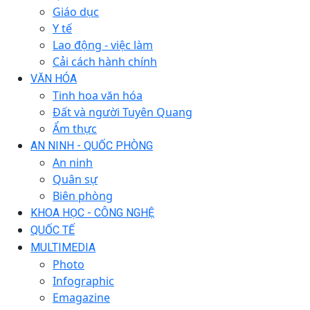
Giáo dục
Y tế
Lao động - việc làm
Cải cách hành chính
VĂN HÓA
Tinh hoa văn hóa
Đất và người Tuyên Quang
Ẩm thực
AN NINH - QUỐC PHÒNG
An ninh
Quân sự
Biên phòng
KHOA HỌC - CÔNG NGHỆ
QUỐC TẾ
MULTIMEDIA
Photo
Infographic
Emagazine