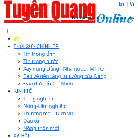
En |
Vi
Toggle main menu visibility
THỜI SỰ - CHÍNH TRỊ
Tin trong tỉnh
Tin trong nước
Xây dựng Đảng - Nhà nước - MTTQ
Bảo vệ nền tảng tư tưởng của Đảng
Đạo đức Hồ Chí Minh
KINH TẾ
Công nghiệp
Nông-Lâm nghiệp
Thương mại - Dịch vụ
Đầu tư
Nông thôn mới
XÃ HỘI