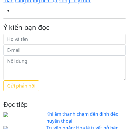
thân
năng lượng tích cực
sống có ý thức
Ý kiến bạn đọc
Đọc tiếp
Khi âm thanh chạm đến đỉnh đèo
huyền thoại
Truyện ngắn: Hoa lê tuyết nở bên