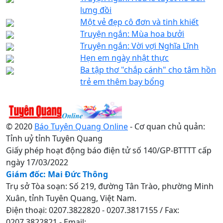
lưng đồi
Một vẻ đẹp cô đơn và tinh khiết
Truyện ngắn: Mùa hoa bưởi
Truyện ngắn: Vời vợi Nghĩa Lĩnh
Hẹn em ngày nhật thực
Ba tập thơ "chắp cánh" cho tâm hồn
trẻ em thêm bay bổng
© 2020
Báo Tuyên Quang Online
- Cơ quan chủ quản:
Tỉnh uỷ tỉnh Tuyên Quang
Giấy phép hoạt động báo điện tử số 140/GP-BTTTT cấp
ngày 17/03/2022
Giám đốc: Mai Đức Thông
Trụ sở Tòa soạn: Số 219, đường Tân Trào, phường Minh
Xuân, tỉnh Tuyên Quang, Việt Nam.
Điện thoại: 0207.3822820 - 0207.3817155 / Fax:
0207.3822821 - Email: