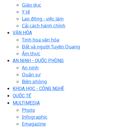
Giáo dục
Y tế
Lao động - việc làm
Cải cách hành chính
VĂN HÓA
Tinh hoa văn hóa
Đất và người Tuyên Quang
Ẩm thực
AN NINH - QUỐC PHÒNG
An ninh
Quân sự
Biên phòng
KHOA HỌC - CÔNG NGHỆ
QUỐC TẾ
MULTIMEDIA
Photo
Infographic
Emagazine