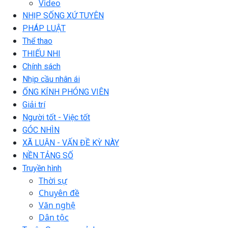
Video
NHỊP SỐNG XỨ TUYÊN
PHÁP LUẬT
Thể thao
THIẾU NHI
Chính sách
Nhịp cầu nhân ái
ỐNG KÍNH PHÓNG VIÊN
Giải trí
Người tốt - Việc tốt
GÓC NHÌN
XÃ LUẬN - VẤN ĐỀ KỲ NÀY
NỀN TẢNG SỐ
Truyền hình
Thời sự
Chuyên đề
Văn nghệ
Dân tộc