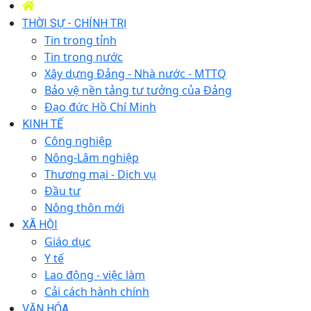
THỜI SỰ - CHÍNH TRỊ
Tin trong tỉnh
Tin trong nước
Xây dựng Đảng - Nhà nước - MTTQ
Bảo vệ nền tảng tư tưởng của Đảng
Đạo đức Hồ Chí Minh
KINH TẾ
Công nghiệp
Nông-Lâm nghiệp
Thương mại - Dịch vụ
Đầu tư
Nông thôn mới
XÃ HỘI
Giáo dục
Y tế
Lao động - việc làm
Cải cách hành chính
VĂN HÓA