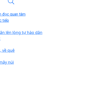
n đọc quan tâm
 tiếp
ân lên lòng tự hào dân
c
t, về quê
 mây núi