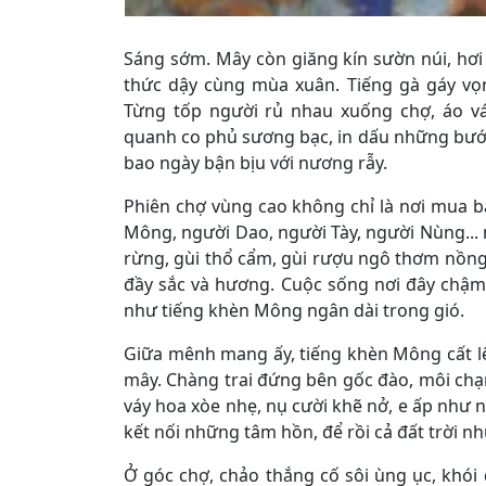
Sáng sớm. Mây còn giăng kín sườn núi, hơ
thức dậy cùng mùa xuân. Tiếng gà gáy vọng
Từng tốp người rủ nhau xuống chợ, áo 
quanh co phủ sương bạc, in dấu những bước 
bao ngày bận bịu với nương rẫy.
Phiên chợ vùng cao không chỉ là nơi mua bá
Mông, người Dao, người Tày, người Nùng...
rừng, gùi thổ cẩm, gùi rượu ngô thơm nồng
đầy sắc và hương. Cuộc sống nơi đây chậm r
như tiếng khèn Mông ngân dài trong gió.
Giữa mênh mang ấy, tiếng khèn Mông cất lên,
mây. Chàng trai đứng bên gốc đào, môi chạ
váy hoa xòe nhẹ, nụ cười khẽ nở, e ấp như 
kết nối những tâm hồn, để rồi cả đất trời 
Ở góc chợ, chảo thắng cố sôi ùng ục, khói