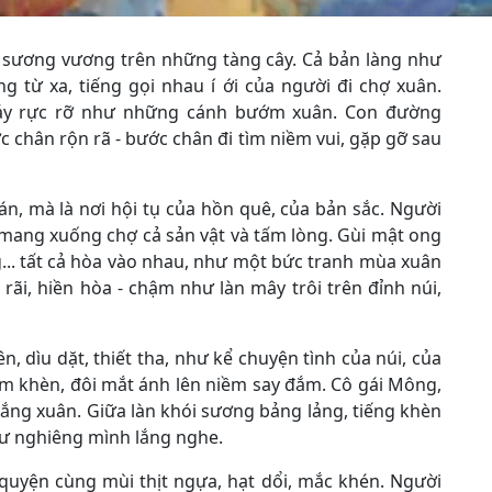
i sương vương trên những tàng cây. Cả bản làng như
 từ xa, tiếng gọi nhau í ới của người đi chợ xuân.
váy rực rỡ như những cánh bướm xuân. Con đường
chân rộn rã - bước chân đi tìm niềm vui, gặp gỡ sau
n, mà là nơi hội tụ của hồn quê, của bản sắc. Người
 mang xuống chợ cả sản vật và tấm lòng. Gùi mật ong
... tất cả hòa vào nhau, như một bức tranh mùa xuân
ãi, hiền hòa - chậm như làn mây trôi trên đỉnh núi,
 dìu dặt, thiết tha, như kể chuyện tình của núi, của
m khèn, đôi mắt ánh lên niềm say đắm. Cô gái Mông,
nắng xuân. Giữa làn khói sương bảng lảng, tiếng khèn
như nghiêng mình lắng nghe.
 quyện cùng mùi thịt ngựa, hạt dổi, mắc khén. Người