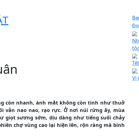
ẬT
Bạ
Đọc
Nh
tộ
Tế
uân
Vị
hông còn nhanh, ánh mắt không còn tinh như thuở
ôi vẫn nao nao, rạo rực. Ở nơi núi rừng ấy, mùa
ư giọt sương sớm, dịu dàng như tiếng suối chảy
 phiên chợ vùng cao lại hiện lên, rộn ràng mà bình