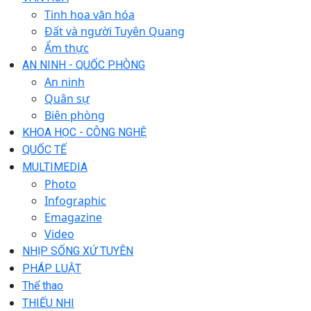
Tinh hoa văn hóa
Đất và người Tuyên Quang
Ẩm thực
AN NINH - QUỐC PHÒNG
An ninh
Quân sự
Biên phòng
KHOA HỌC - CÔNG NGHỆ
QUỐC TẾ
MULTIMEDIA
Photo
Infographic
Emagazine
Video
NHỊP SỐNG XỨ TUYÊN
PHÁP LUẬT
Thể thao
THIẾU NHI