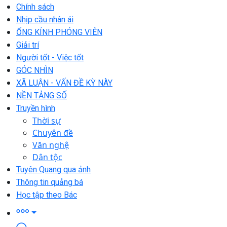
Chính sách
Nhịp cầu nhân ái
ỐNG KÍNH PHÓNG VIÊN
Giải trí
Người tốt - Việc tốt
GÓC NHÌN
XÃ LUẬN - VẤN ĐỀ KỲ NÀY
NỀN TẢNG SỐ
Truyền hình
Thời sự
Chuyên đề
Văn nghệ
Dân tộc
Tuyên Quang qua ảnh
Thông tin quảng bá
Học tập theo Bác