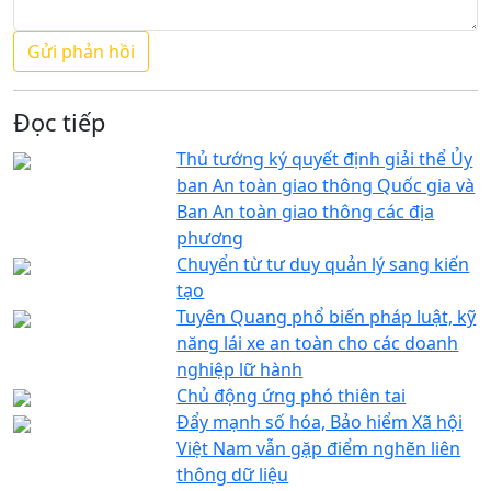
Đọc tiếp
Thủ tướng ký quyết định giải thể Ủy
ban An toàn giao thông Quốc gia và
Ban An toàn giao thông các địa
phương
Chuyển từ tư duy quản lý sang kiến
tạo
Tuyên Quang phổ biến pháp luật, kỹ
năng lái xe an toàn cho các doanh
nghiệp lữ hành
Chủ động ứng phó thiên tai
Đẩy mạnh số hóa, Bảo hiểm Xã hội
Việt Nam vẫn gặp điểm nghẽn liên
thông dữ liệu