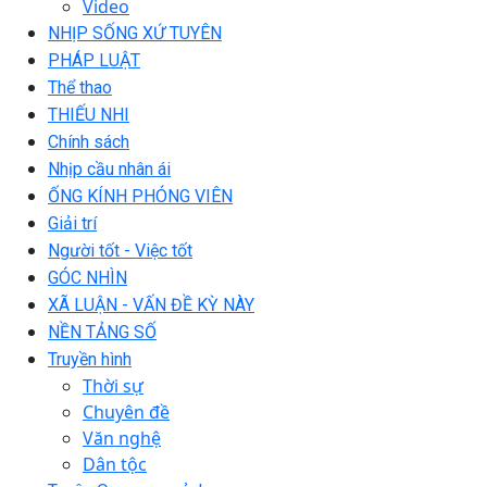
Video
NHỊP SỐNG XỨ TUYÊN
PHÁP LUẬT
Thể thao
THIẾU NHI
Chính sách
Nhịp cầu nhân ái
ỐNG KÍNH PHÓNG VIÊN
Giải trí
Người tốt - Việc tốt
GÓC NHÌN
XÃ LUẬN - VẤN ĐỀ KỲ NÀY
NỀN TẢNG SỐ
Truyền hình
Thời sự
Chuyên đề
Văn nghệ
Dân tộc