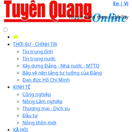
En |
Vi
Toggle main menu visibility
THỜI SỰ - CHÍNH TRỊ
Tin trong tỉnh
Tin trong nước
Xây dựng Đảng - Nhà nước - MTTQ
Bảo vệ nền tảng tư tưởng của Đảng
Đạo đức Hồ Chí Minh
KINH TẾ
Công nghiệp
Nông-Lâm nghiệp
Thương mại - Dịch vụ
Đầu tư
Nông thôn mới
XÃ HỘI