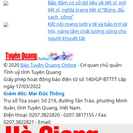
Bảo đảm cơ sở dữ liệu về liệt sĩ, mộ
liệt sĩ, nghĩa trang liệt sĩ “đúng, đủ,
sạch, sống”
Kết nối mạng lưới y tế và bảo trợ xã
hội, nâng tầm chất lượng sống cho
người khuyết tật
© 2020
Báo Tuyên Quang Online
- Cơ quan chủ quản:
Tỉnh uỷ tỉnh Tuyên Quang
Giấy phép hoạt động báo điện tử số 140/GP-BTTTT cấp
ngày 17/03/2022
Giám đốc: Mai Đức Thông
Trụ sở Tòa soạn: Số 219, đường Tân Trào, phường Minh
Xuân, tỉnh Tuyên Quang, Việt Nam.
Điện thoại: 0207.3822820 - 0207.3817155 / Fax:
0207.3822821 - Email:
baotuyenquang.com.vn@gmail.com