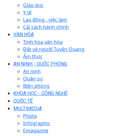
Giáo dục
Y tế
Lao động - việc làm
Cải cách hành chính
VĂN HÓA
Tinh hoa văn hóa
Đất và người Tuyên Quang
Ẩm thực
AN NINH - QUỐC PHÒNG
An ninh
Quân sự
Biên phòng
KHOA HỌC - CÔNG NGHỆ
QUỐC TẾ
MULTIMEDIA
Photo
Infographic
Emagazine