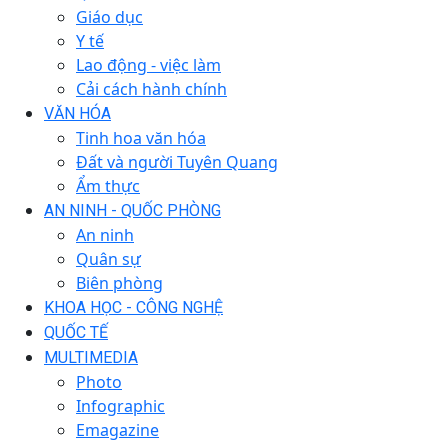
Giáo dục
Y tế
Lao động - việc làm
Cải cách hành chính
VĂN HÓA
Tinh hoa văn hóa
Đất và người Tuyên Quang
Ẩm thực
AN NINH - QUỐC PHÒNG
An ninh
Quân sự
Biên phòng
KHOA HỌC - CÔNG NGHỆ
QUỐC TẾ
MULTIMEDIA
Photo
Infographic
Emagazine