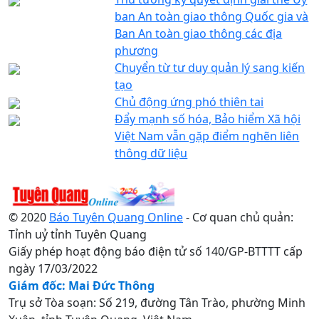
ban An toàn giao thông Quốc gia và
Ban An toàn giao thông các địa
phương
Chuyển từ tư duy quản lý sang kiến
tạo
Chủ động ứng phó thiên tai
Đẩy mạnh số hóa, Bảo hiểm Xã hội
Việt Nam vẫn gặp điểm nghẽn liên
thông dữ liệu
© 2020
Báo Tuyên Quang Online
- Cơ quan chủ quản:
Tỉnh uỷ tỉnh Tuyên Quang
Giấy phép hoạt động báo điện tử số 140/GP-BTTTT cấp
ngày 17/03/2022
Giám đốc: Mai Đức Thông
Trụ sở Tòa soạn: Số 219, đường Tân Trào, phường Minh