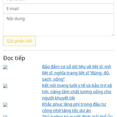
Đọc tiếp
Bảo đảm cơ sở dữ liệu về liệt sĩ, mộ
liệt sĩ, nghĩa trang liệt sĩ “đúng, đủ,
sạch, sống”
Kết nối mạng lưới y tế và bảo trợ xã
hội, nâng tầm chất lượng sống cho
người khuyết tật
Khắc phục lãng phí trong đầu tư
công nhờ tăng tốc dự án
Thủ tướng ký quyết định giải thể Ủy