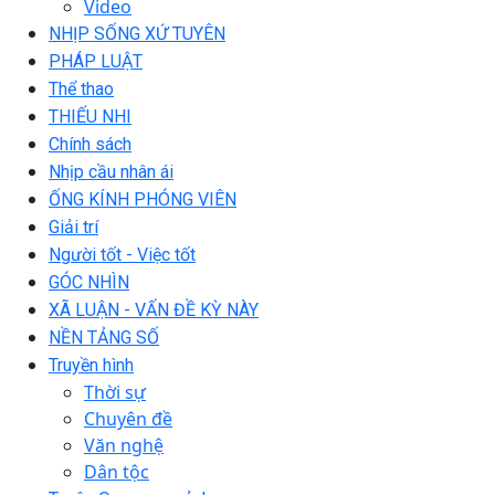
Video
NHỊP SỐNG XỨ TUYÊN
PHÁP LUẬT
Thể thao
THIẾU NHI
Chính sách
Nhịp cầu nhân ái
ỐNG KÍNH PHÓNG VIÊN
Giải trí
Người tốt - Việc tốt
GÓC NHÌN
XÃ LUẬN - VẤN ĐỀ KỲ NÀY
NỀN TẢNG SỐ
Truyền hình
Thời sự
Chuyên đề
Văn nghệ
Dân tộc