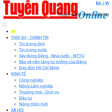
En |
Vi
Toggle main menu visibility
THỜI SỰ - CHÍNH TRỊ
Tin trong tỉnh
Tin trong nước
Xây dựng Đảng - Nhà nước - MTTQ
Bảo vệ nền tảng tư tưởng của Đảng
Đạo đức Hồ Chí Minh
KINH TẾ
Công nghiệp
Nông-Lâm nghiệp
Thương mại - Dịch vụ
Đầu tư
Nông thôn mới
XÃ HỘI